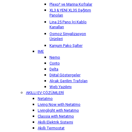
Plexo³ ve Marina Kofralar
XL3 & YENİ XL3S Dağıtım
Panoları
Lina 25 Pano İçi Kablo
Kanalları
Osmoz Sinyalizasyon
Ürünleri
Karyum Pako Şalter
IME
Nemo
Conto
Delta
Dijital Göstergeler
Alçak Gerilim Trafoları
Web Yazılımı
AKILLI EV ÇÖZÜMLERİ
Netatmo
Living Now with Netatmo
Livinglight with Netatmo
Classia with Netatmo
Akıllı Elektrik Sistemi
Akıllı Termostat