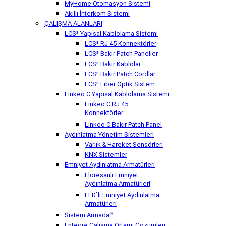
MyHome Otomasyon Sistemi
Akıllı İnterkom Sistemi
ÇALIŞMA ALANLARI
LCS³ Yapısal Kablolama Sistemi
LCS³ RJ 45 Konnektörler
LCS³ Bakır Patch Paneller
LCS³ Bakır Kablolar
LCS³ Bakır Patch Cordlar
LCS³ Fiber Optik Sistem
Linkeo C Yapısal Kablolama Sistemi
Linkeo C RJ 45
Konnektörler
Linkeo C Bakır Patch Panel
Aydınlatma Yönetim Sistemleri
Varlık & Hareket Sensörleri
KNX Sistemler
Emniyet Aydınlatma Armatürleri
Floresanlı Emniyet
Aydınlatma Armatürleri
LED`li Emniyet Aydınlatma
Armatürleri
Sistem Armada™
Entegre Çalışma Ortamı Çözümleri