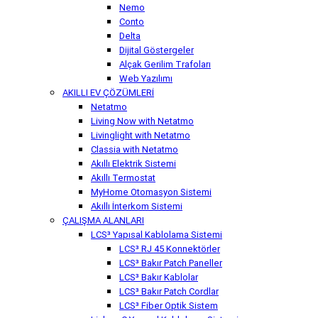
Nemo
Conto
Delta
Dijital Göstergeler
Alçak Gerilim Trafoları
Web Yazılımı
AKILLI EV ÇÖZÜMLERİ
Netatmo
Living Now with Netatmo
Livinglight with Netatmo
Classia with Netatmo
Akıllı Elektrik Sistemi
Akıllı Termostat
MyHome Otomasyon Sistemi
Akıllı İnterkom Sistemi
ÇALIŞMA ALANLARI
LCS³ Yapısal Kablolama Sistemi
LCS³ RJ 45 Konnektörler
LCS³ Bakır Patch Paneller
LCS³ Bakır Kablolar
LCS³ Bakır Patch Cordlar
LCS³ Fiber Optik Sistem