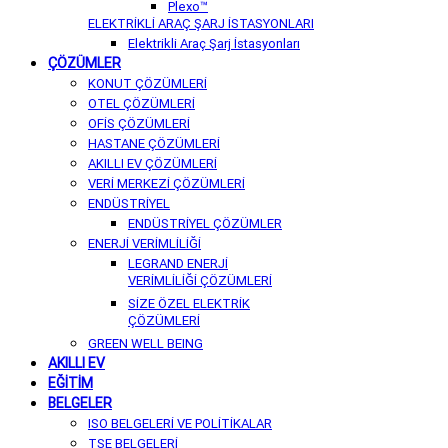
Plexo™
ELEKTRİKLİ ARAÇ ŞARJ İSTASYONLARI
Elektrikli Araç Şarj İstasyonları
ÇÖZÜMLER
KONUT ÇÖZÜMLERİ
OTEL ÇÖZÜMLERİ
OFİS ÇÖZÜMLERİ
HASTANE ÇÖZÜMLERİ
AKILLI EV ÇÖZÜMLERİ
VERİ MERKEZİ ÇÖZÜMLERİ
ENDÜSTRİYEL
ENDÜSTRİYEL ÇÖZÜMLER
ENERJİ VERİMLİLİĞİ
LEGRAND ENERJİ
VERİMLİLİĞİ ÇÖZÜMLERİ
SİZE ÖZEL ELEKTRİK
ÇÖZÜMLERİ
GREEN WELL BEING
AKILLI EV
EĞİTİM
BELGELER
ISO BELGELERİ VE POLİTİKALAR
TSE BELGELERİ