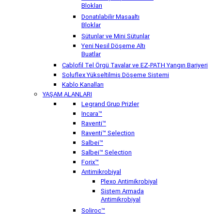
Blokları
Donatılabilir Masaaltı
Bloklar
Sütunlar ve Mini Sütunlar
Yeni Nesil Döşeme Altı
Buatlar
Cablofil Tel Örgü Tavalar ve EZ-PATH Yangın Bariyeri
Soluflex Yükseltilmiş Döşeme Sistemi
Kablo Kanalları
YAŞAM ALANLARI
Legrand Grup Prizler
Incara™
Raventi™
Raventi™ Selection
Salbei™
Salbei™ Selection
Forix™
Antimikrobiyal
Plexo Antimikrobiyal
Sistem Armada
Antimikrobiyal
Soliroc™