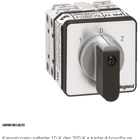
Karyum Pako Şalter
Karyum pano şalterler 10 A' den 200 A' e kadar 4 boyutta ve