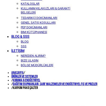
KATALOGLAR
KULLANIM KILAVUZLARI & GARANTİ
BELGELERİ
TEDARİKÇİ DOKÜMANLARI
GENEL SATIŞ KOŞULLARI
PEP DOKÜMANLARI
BIM KÜTÜPHANESİ
BLOG & SSS
BLOG
SSS
İLETİŞİM
NEREDEN ALIRIM?
BİZE ULAŞIN
BÖLGE MÜDÜRLÜKLERİ
Anasayfa
/
Ürünler ve Sistemler
/
KORUMA & ENDÜSTRİYEL
/
Dağıtım Ekipmanları, Sarf Malzemeler ve Endüstriyel Fiş ve Prizler
/
Karyum Pako Şalter