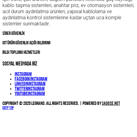
kablo taşıma sistemleri, anahtar priz, ev otomasyon sistemleri,
acil durum aydınlatma ürünleri, yapısal kablolama ve
aydınlatma kontrol sistemlerine kadar uçtan uca komple
sistemler sunmaktadır
.
SİBER GÜVENLİK
IOT Ürün Güvenlik Açığı Bildirimi
Bilgi Toplumu Hizmetleri
SOSYAL MEDYADA BİZ
Instagram
Facebook
Instagram
Linkedin
Instagram
Twitter
Instagram
YouTube
Instagram
Copyright © 2025 Legrand. All Rights Reserved. | Powered by
Sadece.NET
Gotp Top