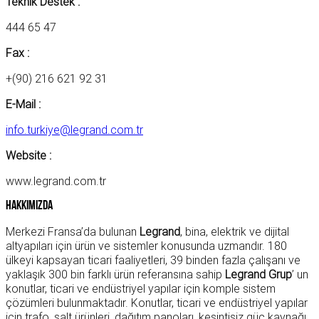
Teknik Destek :
444 65 47
Fax :
+(90) 216 621 92 31
E-Mail :
info.turkiye@legrand.com.tr
Website :
www.legrand.com.tr
Hakkımızda
Merkezi Fransa’da bulunan
Legrand
, bina, elektrik ve dijital
altyapıları için ürün ve sistemler konusunda uzmandır. 180
ülkeyi kapsayan ticari faaliyetleri, 39 binden fazla çalışanı ve
yaklaşık 300 bin farklı ürün referansına sahip
Legrand Grup
’ un
konutlar, ticari ve endüstriyel yapılar için komple sistem
çözümleri bulunmaktadır. Konutlar, ticari ve endüstriyel yapılar
için trafo, şalt ürünleri, dağıtım panoları, kesintisiz güç kaynağı,