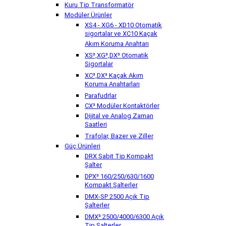
Kuru Tip Transformatör
Modüler Ürünler
XS4 - XG6 - XD10 Otomatik
sigortalar ve XC10 Kaçak
Akım Koruma Anahtarı
XS³,XG³,DX³ Otomatik
Sigortalar
XC³,DX³ Kaçak Akım
Koruma Anahtarları
Parafudrlar
CX³ Modüler Kontaktörler
Dijital ve Analog Zaman
Saatleri
Trafolar, Bazer ve Ziller
Güç Ürünleri
DRX Sabit Tip Kompakt
Şalter
DPX³ 160/250/630/1600
Kompakt Şalterler
DMX-SP 2500 Açık Tip
Şalterler
DMX³ 2500/4000/6300 Açık