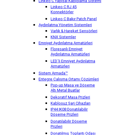
Linkeo C Yapısal Kablolama Sistemi
Linkeo C RJ 45
Konnektörler
Linkeo C Bakır Patch Panel
Aydınlatma Yönetim Sistemleri
Varlık & Hareket Sensörleri
KNX Sistemler
Emniyet Aydınlatma Armatürleri
Floresanlı Emniyet
Aydınlatma Armatürleri
LED`li Emniyet Aydınlatma
Armatürleri
Sistem Armada™
Entegre Çalışma Ortamı Çözümleri
Pop-up Masa ve Döşeme
Altı Metal Buatlar
Dekoratif Masa Prizleri
Kablosuz Şarj Cihazları
IP44 IK08 Donatılabilir
Döşeme Prizleri
Donatılabilir Döşeme
Prizleri
Donatılmış Toplantı Odası