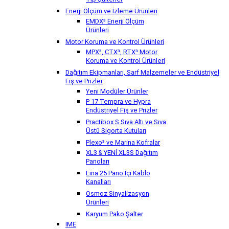
Tip Şalterler
Enerji Ölçüm ve İzleme Ürünleri
EMDX³ Enerji Ölçüm
Ürünleri
Motor Koruma ve Kontrol Ürünleri
MPX³, CTX³, RTX³ Motor
Koruma ve Kontrol Ürünleri
Dağıtım Ekipmanları, Sarf Malzemeler ve Endüstriyel
Fiş ve Prizler
Yeni Modüler Ürünler
P 17 Tempra ve Hypra
Endüstriyel Fiş ve Prizler
Practibox S Sıva Altı ve Sıva
Üstü Sigorta Kutuları
Plexo³ ve Marina Kofralar
XL3 & YENİ XL3S Dağıtım
Panoları
Lina 25 Pano İçi Kablo
Kanalları
Osmoz Sinyalizasyon
Ürünleri
Karyum Pako Şalter
IME