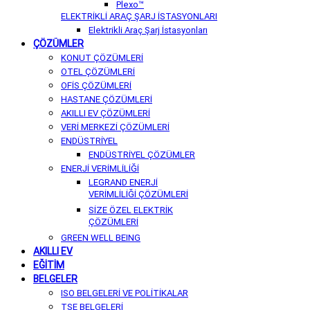
Plexo™
ELEKTRİKLİ ARAÇ ŞARJ İSTASYONLARI
Elektrikli Araç Şarj İstasyonları
ÇÖZÜMLER
KONUT ÇÖZÜMLERİ
OTEL ÇÖZÜMLERİ
OFİS ÇÖZÜMLERİ
HASTANE ÇÖZÜMLERİ
AKILLI EV ÇÖZÜMLERİ
VERİ MERKEZİ ÇÖZÜMLERİ
ENDÜSTRİYEL
ENDÜSTRİYEL ÇÖZÜMLER
ENERJİ VERİMLİLİĞİ
LEGRAND ENERJİ
VERİMLİLİĞİ ÇÖZÜMLERİ
SİZE ÖZEL ELEKTRİK
ÇÖZÜMLERİ
GREEN WELL BEING
AKILLI EV
EĞİTİM
BELGELER
ISO BELGELERİ VE POLİTİKALAR
TSE BELGELERİ