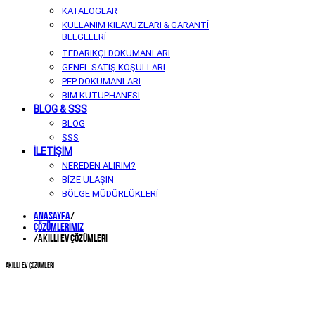
KATALOGLAR
KULLANIM KILAVUZLARI & GARANTİ
BELGELERİ
TEDARİKÇİ DOKÜMANLARI
GENEL SATIŞ KOŞULLARI
PEP DOKÜMANLARI
BIM KÜTÜPHANESİ
BLOG & SSS
BLOG
SSS
İLETİŞİM
NEREDEN ALIRIM?
BİZE ULAŞIN
BÖLGE MÜDÜRLÜKLERİ
Anasayfa
/
Çözümlerimiz
/
Akıllı Ev Çözümleri
AKILLI EV ÇÖZÜMLERİ