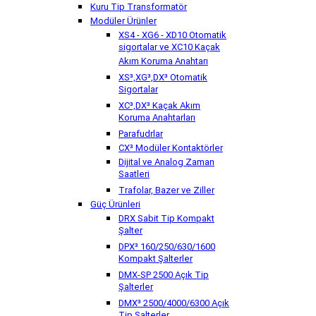
Kuru Tip Transformatör
Modüler Ürünler
XS4 - XG6 - XD10 Otomatik
sigortalar ve XC10 Kaçak
Akım Koruma Anahtarı
XS³,XG³,DX³ Otomatik
Sigortalar
XC³,DX³ Kaçak Akım
Koruma Anahtarları
Parafudrlar
CX³ Modüler Kontaktörler
Dijital ve Analog Zaman
Saatleri
Trafolar, Bazer ve Ziller
Güç Ürünleri
DRX Sabit Tip Kompakt
Şalter
DPX³ 160/250/630/1600
Kompakt Şalterler
DMX-SP 2500 Açık Tip
Şalterler
DMX³ 2500/4000/6300 Açık