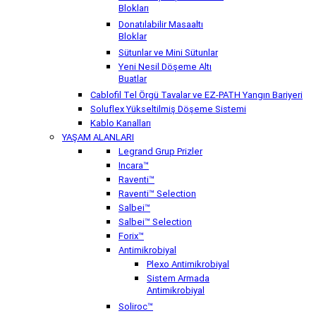
Blokları
Donatılabilir Masaaltı
Bloklar
Sütunlar ve Mini Sütunlar
Yeni Nesil Döşeme Altı
Buatlar
Cablofil Tel Örgü Tavalar ve EZ-PATH Yangın Bariyeri
Soluflex Yükseltilmiş Döşeme Sistemi
Kablo Kanalları
YAŞAM ALANLARI
Legrand Grup Prizler
Incara™
Raventi™
Raventi™ Selection
Salbei™
Salbei™ Selection
Forix™
Antimikrobiyal
Plexo Antimikrobiyal
Sistem Armada
Antimikrobiyal
Soliroc™