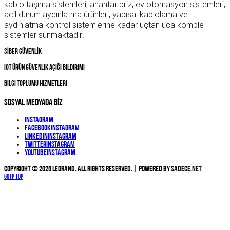
kablo taşıma sistemleri, anahtar priz, ev otomasyon sistemleri,
acil durum aydınlatma ürünleri, yapısal kablolama ve
aydınlatma kontrol sistemlerine kadar uçtan uca komple
sistemler sunmaktadır
.
SİBER GÜVENLİK
IOT Ürün Güvenlik Açığı Bildirimi
Bilgi Toplumu Hizmetleri
SOSYAL MEDYADA BİZ
Instagram
Facebook
Instagram
Linkedin
Instagram
Twitter
Instagram
YouTube
Instagram
Copyright © 2025 Legrand. All Rights Reserved. | Powered by
Sadece.NET
Gotp Top