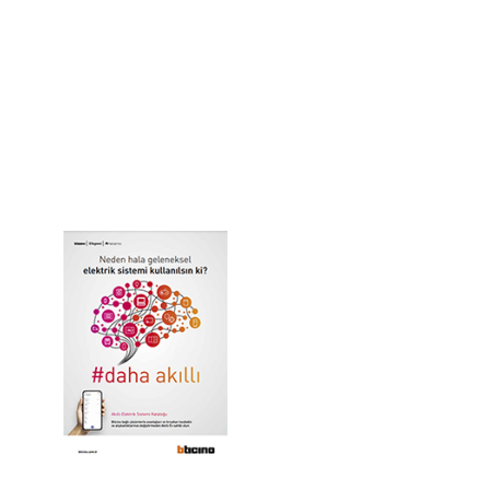
Aynı Ev, Daha Akıllı
Küresel akıllı ev piyasası, 2023 yılında 138
milyar dolar değerinde olacak, ürün, yazılım ve
hizmetler arasında yıllık %13.6'lık bir artış
olacak. Küresel olarak, evlerinde en az bir tane
akıllı ve bağlantılı nesneye sahip olan ve
gelecekte bir tane satın almak isteyen
tüketicilerin sayısı önemli ölçüde artıyor.