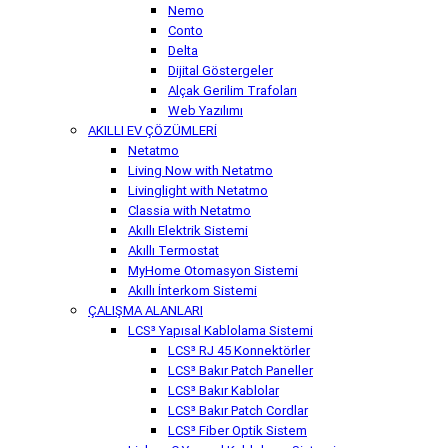
Nemo
Conto
Delta
Dijital Göstergeler
Alçak Gerilim Trafoları
Web Yazılımı
AKILLI EV ÇÖZÜMLERİ
Netatmo
Living Now with Netatmo
Livinglight with Netatmo
Classia with Netatmo
Akıllı Elektrik Sistemi
Akıllı Termostat
MyHome Otomasyon Sistemi
Akıllı İnterkom Sistemi
ÇALIŞMA ALANLARI
LCS³ Yapısal Kablolama Sistemi
LCS³ RJ 45 Konnektörler
LCS³ Bakır Patch Paneller
LCS³ Bakır Kablolar
LCS³ Bakır Patch Cordlar
LCS³ Fiber Optik Sistem