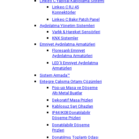
Linkeo C Yapısal Kablolama Sistemi
Linkeo C RJ 45
Konnektörler
Linkeo C Bakır Patch Panel
Aydınlatma Yönetim Sistemleri
Varlık & Hareket Sensörleri
KNX Sistemler
Emniyet Aydınlatma Armatürleri
Floresanlı Emniyet
Aydınlatma Armatürleri
LED`li Emniyet Aydınlatma
Armatürleri
Sistem Armada™
Entegre Çalışma Ortamı Çözümleri
Pop-up Masa ve Döşeme
Altı Metal Buatlar
Dekoratif Masa Prizleri
Kablosuz Şarj Cihazları
IP44 IK08 Donatılabilir
Döşeme Prizleri
Donatılabilir Döşeme
Prizleri
Donatılmış Toplantı Odası