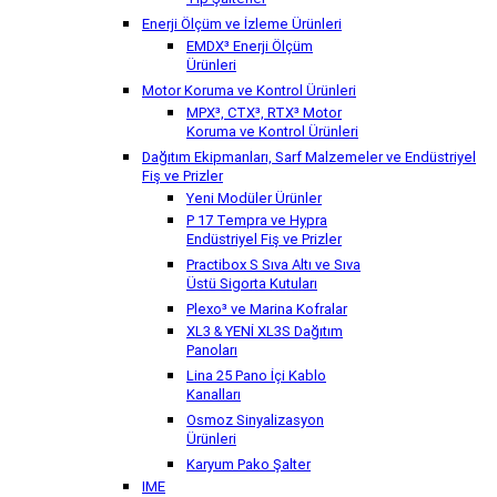
Tip Şalterler
Enerji Ölçüm ve İzleme Ürünleri
EMDX³ Enerji Ölçüm
Ürünleri
Motor Koruma ve Kontrol Ürünleri
MPX³, CTX³, RTX³ Motor
Koruma ve Kontrol Ürünleri
Dağıtım Ekipmanları, Sarf Malzemeler ve Endüstriyel
Fiş ve Prizler
Yeni Modüler Ürünler
P 17 Tempra ve Hypra
Endüstriyel Fiş ve Prizler
Practibox S Sıva Altı ve Sıva
Üstü Sigorta Kutuları
Plexo³ ve Marina Kofralar
XL3 & YENİ XL3S Dağıtım
Panoları
Lina 25 Pano İçi Kablo
Kanalları
Osmoz Sinyalizasyon
Ürünleri
Karyum Pako Şalter
IME