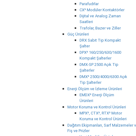
Parafudrlar
CX³ Modüler Kontaktörler
Dijital ve Analog Zaman
Saatleri
Trafolar, Bazer ve Ziller
Güç Ürünleri
DRX Sabit Tip Kompakt
Şalter
DPX³ 160/250/630/1600
Kompakt Şalterler
DMX-SP 2500 Açık Tip
Şalterler
DMX³ 2500/4000/6300 Açık
Tip Şalterler
Enerji Ölçüm ve İzleme Ürünleri
EMDX³ Enerji Ölçüm
Ürünleri
Motor Koruma ve Kontrol Ürünleri
MPX³, CTX³, RTX³ Motor
Koruma ve Kontrol Ürünleri
Dağıtım Ekipmanları, Sarf Malzemeler v
Fiş ve Prizler