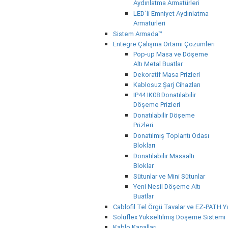
Aydınlatma Armatürleri
LED`li Emniyet Aydınlatma
Armatürleri
Sistem Armada™
Entegre Çalışma Ortamı Çözümleri
Pop-up Masa ve Döşeme
Altı Metal Buatlar
Dekoratif Masa Prizleri
Kablosuz Şarj Cihazları
IP44 IK08 Donatılabilir
Döşeme Prizleri
Donatılabilir Döşeme
Prizleri
Donatılmış Toplantı Odası
Blokları
Donatılabilir Masaaltı
Bloklar
Sütunlar ve Mini Sütunlar
Yeni Nesil Döşeme Altı
Buatlar
Cablofil Tel Örgü Tavalar ve EZ-PATH Ya
Soluflex Yükseltilmiş Döşeme Sistemi
Kablo Kanalları