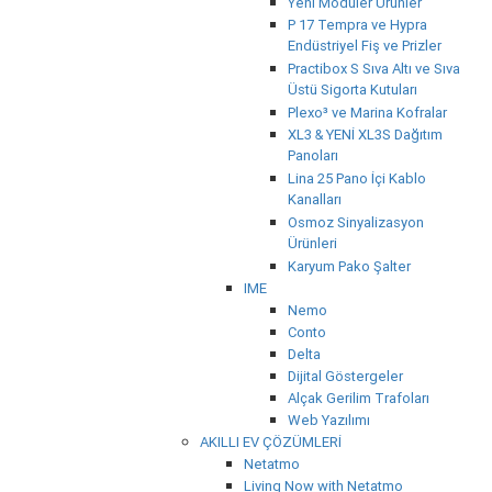
Yeni Modüler Ürünler
P 17 Tempra ve Hypra
Endüstriyel Fiş ve Prizler
Practibox S Sıva Altı ve Sıva
Üstü Sigorta Kutuları
Plexo³ ve Marina Kofralar
XL3 & YENİ XL3S Dağıtım
Panoları
Lina 25 Pano İçi Kablo
Kanalları
Osmoz Sinyalizasyon
Ürünleri
Karyum Pako Şalter
IME
Nemo
Conto
Delta
Dijital Göstergeler
Alçak Gerilim Trafoları
Web Yazılımı
AKILLI EV ÇÖZÜMLERİ
Netatmo
Living Now with Netatmo