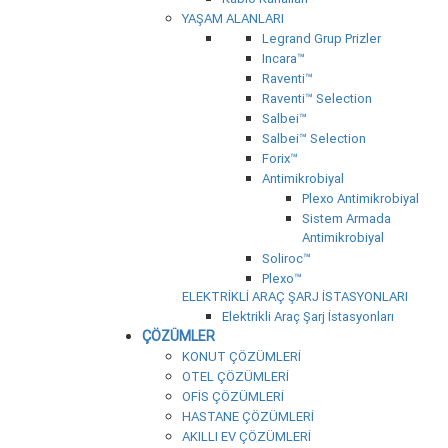
YAŞAM ALANLARI
Legrand Grup Prizler
Incara™
Raventi™
Raventi™ Selection
Salbei™
Salbei™ Selection
Forix™
Antimikrobiyal
Plexo Antimikrobiyal
Sistem Armada
Antimikrobiyal
Soliroc™
Plexo™
ELEKTRİKLİ ARAÇ ŞARJ İSTASYONLARI
Elektrikli Araç Şarj İstasyonları
ÇÖZÜMLER
KONUT ÇÖZÜMLERİ
OTEL ÇÖZÜMLERİ
OFİS ÇÖZÜMLERİ
HASTANE ÇÖZÜMLERİ
AKILLI EV ÇÖZÜMLERİ