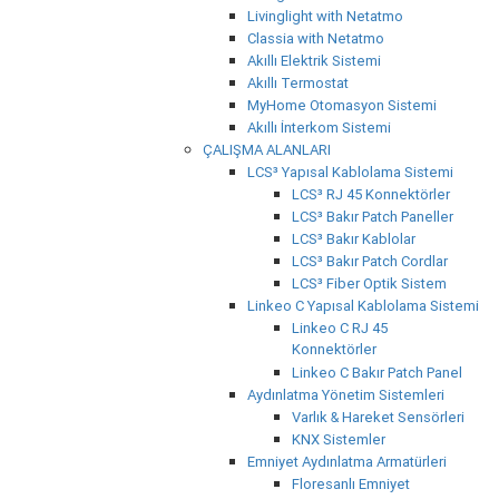
Livinglight with Netatmo
Classia with Netatmo
Akıllı Elektrik Sistemi
Akıllı Termostat
MyHome Otomasyon Sistemi
Akıllı İnterkom Sistemi
ÇALIŞMA ALANLARI
LCS³ Yapısal Kablolama Sistemi
LCS³ RJ 45 Konnektörler
LCS³ Bakır Patch Paneller
LCS³ Bakır Kablolar
LCS³ Bakır Patch Cordlar
LCS³ Fiber Optik Sistem
Linkeo C Yapısal Kablolama Sistemi
Linkeo C RJ 45
Konnektörler
Linkeo C Bakır Patch Panel
Aydınlatma Yönetim Sistemleri
Varlık & Hareket Sensörleri
KNX Sistemler
Emniyet Aydınlatma Armatürleri
Floresanlı Emniyet