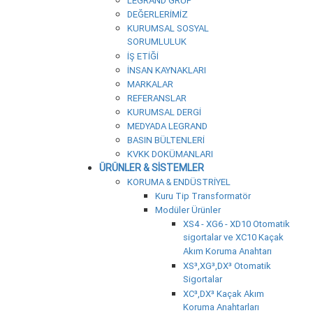
LEGRAND GRUP
DEĞERLERİMİZ
KURUMSAL SOSYAL
SORUMLULUK
İŞ ETİĞİ
İNSAN KAYNAKLARI
MARKALAR
REFERANSLAR
KURUMSAL DERGİ
MEDYADA LEGRAND
BASIN BÜLTENLERİ
KVKK DOKÜMANLARI
ÜRÜNLER & SİSTEMLER
KORUMA & ENDÜSTRİYEL
Kuru Tip Transformatör
Modüler Ürünler
XS4 - XG6 - XD10 Otomatik
sigortalar ve XC10 Kaçak
Akım Koruma Anahtarı
XS³,XG³,DX³ Otomatik
Sigortalar
XC³,DX³ Kaçak Akım
Koruma Anahtarları