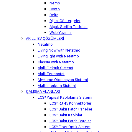
Nemo
Conto
Delta
Dijital Göstergeler
Alçak Gerilim Trafoları
Web Yazılımı
AKILLI EV ÇÖZÜMLERİ
Netatmo
Living Now with Netatmo
Livinglight with Netatmo
Classia with Netatmo
Akıllı Elektrik Sistemi
Akıllı Termostat
MyHome Otomasyon Sistemi
Akıllı İnterkom Sistemi
ÇALIŞMA ALANLARI
LCS³ Yapısal Kablolama Sistemi
LCS³ RJ 45 Konnektörler
LCS³ Bakır Patch Paneller
LCS³ Bakır Kablolar
LCS³ Bakır Patch Cordlar
LCS³ Fiber Optik Sistem