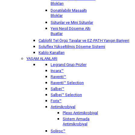
Blokları
Donatılabilir Masaaltı
Bloklar
Sütunlar ve Mini Sütunlar
Yeni Nesil Döşeme Altı
Buatlar
Cablofil Tel Örgü Tavalar ve EZ-PATH Yangın Bariyeri
Soluflex Yükseltilmiş Döşeme Sistemi
Kablo Kanalları
YAŞAM ALANLARI
Legrand Grup Prizler
Incara™
Raventi™
Raventi™ Selection
Salbei™
Salbei™ Selection
Forix™
Antimikrobiyal
Plexo Antimikrobiyal
Sistem Armada
Antimikrobiyal
Soliroc™