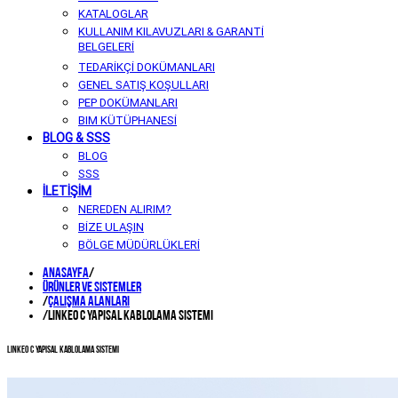
KATALOGLAR
KULLANIM KILAVUZLARI & GARANTİ
BELGELERİ
TEDARİKÇİ DOKÜMANLARI
GENEL SATIŞ KOŞULLARI
PEP DOKÜMANLARI
BIM KÜTÜPHANESİ
BLOG & SSS
BLOG
SSS
İLETİŞİM
NEREDEN ALIRIM?
BİZE ULAŞIN
BÖLGE MÜDÜRLÜKLERİ
Anasayfa
/
Ürünler ve Sistemler
/
ÇALIŞMA ALANLARI
/
Linkeo C Yapısal Kablolama Sistemi
Linkeo C Yapısal Kablolama Sistemi