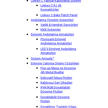
Linkeo C Yapısal Kablolama Sistemi
Linkeo C RJ 45
Konnektörler
Linkeo C Bakır Patch Panel
Aydınlatma Yönetim Sistemleri
Varlık & Hareket Sensörleri
KNX Sistemler
Emniyet Aydınlatma Armatürleri
Floresanlı Emniyet
Aydınlatma Armatürleri
LED`li Emniyet Aydınlatma
Armatürleri
Sistem Armada™
Entegre Çalışma Ortamı Çözümleri
Pop-up Masa ve Döşeme
Altı Metal Buatlar
Dekoratif Masa Prizleri
Kablosuz Şarj Cihazları
IP44 IK08 Donatılabilir
Döşeme Prizleri
Donatılabilir Döşeme
Prizleri
Donatılmış Toplantı Odası