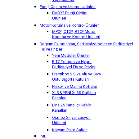
Tip Şalterler
Enerji Ölçüm ve İzleme Ürünleri
EMDX³ Enerji Ölçüm
Ürünleri
Motor Koruma ve Kontrol Ürünleri
MPX³, CTX³, RTX³ Motor
Koruma ve Kontrol Ürünleri
Dağıtım Ekipmanları, Sarf Malzemeler ve Endüstriyel
Fiş ve Prizler
Yeni Modüler Ürünler
P 17 Tempra ve Hypra
Endüstriyel Fiş ve Prizler
Practibox S Sıva Altı ve Sıva
Üstü Sigorta Kutuları
Plexo³ ve Marina Kofralar
XL3 & YENİ XL3S Dağıtım
Panoları
Lina 25 Pano İçi Kablo
Kanalları
Osmoz Sinyalizasyon
Ürünleri
Karyum Pako Şalter
IME