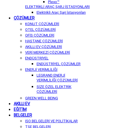
Plexo™
ELEKTRİKLİ ARAÇ ŞARJ İSTASYONLARI
Elektrikli Araç Şarj İstasyonları
ÇÖZÜMLER
KONUT ÇÖZÜMLERİ
OTEL ÇÖZÜMLERİ
OFİS ÇÖZÜMLERİ
HASTANE ÇÖZÜMLERİ
AKILLI EV ÇÖZÜMLERİ
VERİ MERKEZİ ÇÖZÜMLERİ
ENDÜSTRİYEL
ENDÜSTRİYEL ÇÖZÜMLER
ENERJİ VERİMLİLİĞİ
LEGRAND ENERJİ
VERİMLİLİĞİ ÇÖZÜMLERİ
SİZE ÖZEL ELEKTRİK
ÇÖZÜMLERİ
GREEN WELL BEING
AKILLI EV
EĞİTİM
BELGELER
ISO BELGELERİ VE POLİTİKALAR
TSE BELGELERİ