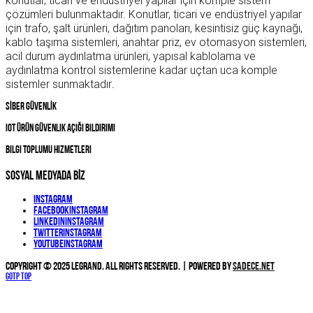
konutlar, ticari ve endüstriyel yapılar için komple sistem
çözümleri bulunmaktadır. Konutlar, ticari ve endüstriyel yapılar
için trafo, şalt ürünleri, dağıtım panoları, kesintisiz güç kaynağı,
kablo taşıma sistemleri, anahtar priz, ev otomasyon sistemleri,
acil durum aydınlatma ürünleri, yapısal kablolama ve
aydınlatma kontrol sistemlerine kadar uçtan uca komple
sistemler sunmaktadır
.
SİBER GÜVENLİK
IOT Ürün Güvenlik Açığı Bildirimi
Bilgi Toplumu Hizmetleri
SOSYAL MEDYADA BİZ
Instagram
Facebook
Instagram
Linkedin
Instagram
Twitter
Instagram
YouTube
Instagram
Copyright © 2025 Legrand. All Rights Reserved. | Powered by
Sadece.NET
Gotp Top