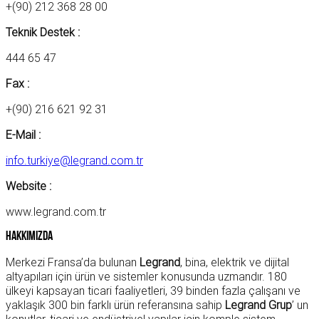
+(90) 212 368 28 00
Teknik Destek :
444 65 47
Fax :
+(90) 216 621 92 31
E-Mail :
info.turkiye@legrand.com.tr
Website :
www.legrand.com.tr
Hakkımızda
Merkezi Fransa’da bulunan
Legrand
, bina, elektrik ve dijital
altyapıları için ürün ve sistemler konusunda uzmandır. 180
ülkeyi kapsayan ticari faaliyetleri, 39 binden fazla çalışanı ve
yaklaşık 300 bin farklı ürün referansına sahip
Legrand Grup
’ un