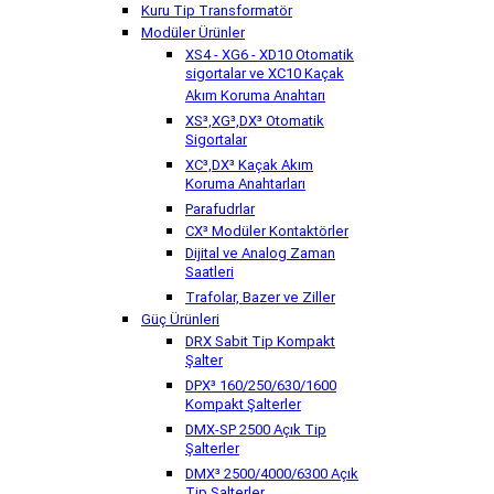
Kuru Tip Transformatör
Modüler Ürünler
XS4 - XG6 - XD10 Otomatik
sigortalar ve XC10 Kaçak
Akım Koruma Anahtarı
XS³,XG³,DX³ Otomatik
Sigortalar
XC³,DX³ Kaçak Akım
Koruma Anahtarları
Parafudrlar
CX³ Modüler Kontaktörler
Dijital ve Analog Zaman
Saatleri
Trafolar, Bazer ve Ziller
Güç Ürünleri
DRX Sabit Tip Kompakt
Şalter
DPX³ 160/250/630/1600
Kompakt Şalterler
DMX-SP 2500 Açık Tip
Şalterler
DMX³ 2500/4000/6300 Açık