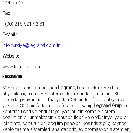
444 65 47
Fax :
+(90) 216 621 92 31
E-Mail :
info.turkiye@legrand.com.tr
Website :
www.legrand.com.tr
Hakkımızda
Merkezi Fransa’da bulunan
Legrand
, bina, elektrik ve dijital
altyapıları için ürün ve sistemler konusunda uzmandır. 180
ülkeyi kapsayan ticari faaliyetleri, 39 binden fazla çalışanı ve
yaklaşık 300 bin farklı ürün referansına sahip
Legrand Grup
’ un
konutlar, ticari ve endüstriyel yapılar için komple sistem
çözümleri bulunmaktadır. Konutlar, ticari ve endüstriyel yapılar
için trafo, şalt ürünleri, dağıtım panoları, kesintisiz güç kaynağı,
kablo taşıma sistemleri, anahtar priz, ev otomasyon sistemleri,