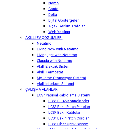
Nemo
Conto
Delta
Dijital Göstergeler
Alçak Gerilim Trafoları
Web Yazılımı
AKILLI EV ÇÖZÜMLERİ
Netatmo
Living Now with Netatmo
Livinglight with Netatmo
Classia with Netatmo
Akıllı Elektrik Sistemi
Akıllı Termostat
MyHome Otomasyon Sistemi
Akıllı İnterkom Sistemi
ÇALIŞMA ALANLARI
LCS³ Yapısal Kablolama Sistemi
LCS³ RJ 45 Konnektörler
LCS³ Bakır Patch Paneller
LCS³ Bakır Kablolar
LCS³ Bakır Patch Cordlar
LCS³ Fiber Optik Sistem