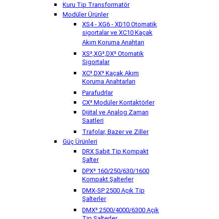
Kuru Tip Transformatör
Modüler Ürünler
XS4 - XG6 - XD10 Otomatik
sigortalar ve XC10 Kaçak
Akım Koruma Anahtarı
XS³,XG³,DX³ Otomatik
Sigortalar
XC³,DX³ Kaçak Akım
Koruma Anahtarları
Parafudrlar
CX³ Modüler Kontaktörler
Dijital ve Analog Zaman
Saatleri
Trafolar, Bazer ve Ziller
Güç Ürünleri
DRX Sabit Tip Kompakt
Şalter
DPX³ 160/250/630/1600
Kompakt Şalterler
DMX-SP 2500 Açık Tip
Şalterler
DMX³ 2500/4000/6300 Açık