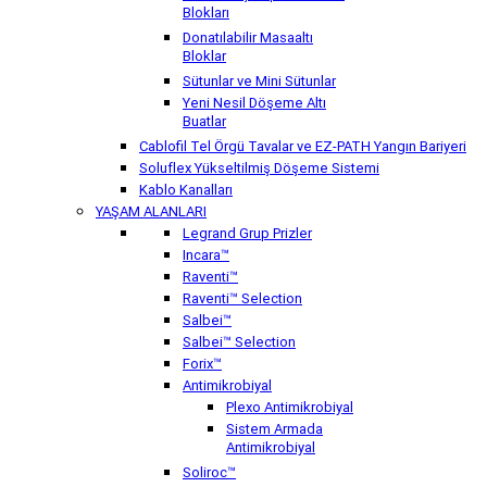
Blokları
Donatılabilir Masaaltı
Bloklar
Sütunlar ve Mini Sütunlar
Yeni Nesil Döşeme Altı
Buatlar
Cablofil Tel Örgü Tavalar ve EZ-PATH Yangın Bariyeri
Soluflex Yükseltilmiş Döşeme Sistemi
Kablo Kanalları
YAŞAM ALANLARI
Legrand Grup Prizler
Incara™
Raventi™
Raventi™ Selection
Salbei™
Salbei™ Selection
Forix™
Antimikrobiyal
Plexo Antimikrobiyal
Sistem Armada
Antimikrobiyal
Soliroc™