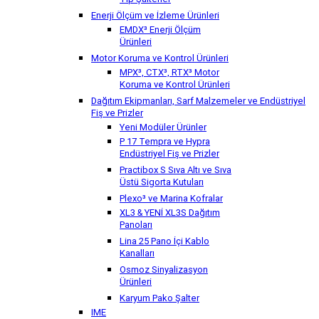
Tip Şalterler
Enerji Ölçüm ve İzleme Ürünleri
EMDX³ Enerji Ölçüm
Ürünleri
Motor Koruma ve Kontrol Ürünleri
MPX³, CTX³, RTX³ Motor
Koruma ve Kontrol Ürünleri
Dağıtım Ekipmanları, Sarf Malzemeler ve Endüstriyel
Fiş ve Prizler
Yeni Modüler Ürünler
P 17 Tempra ve Hypra
Endüstriyel Fiş ve Prizler
Practibox S Sıva Altı ve Sıva
Üstü Sigorta Kutuları
Plexo³ ve Marina Kofralar
XL3 & YENİ XL3S Dağıtım
Panoları
Lina 25 Pano İçi Kablo
Kanalları
Osmoz Sinyalizasyon
Ürünleri
Karyum Pako Şalter
IME