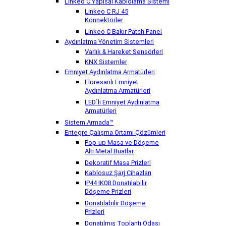
Linkeo C Yapısal Kablolama Sistemi
Linkeo C RJ 45
Konnektörler
Linkeo C Bakır Patch Panel
Aydınlatma Yönetim Sistemleri
Varlık & Hareket Sensörleri
KNX Sistemler
Emniyet Aydınlatma Armatürleri
Floresanlı Emniyet
Aydınlatma Armatürleri
LED`li Emniyet Aydınlatma
Armatürleri
Sistem Armada™
Entegre Çalışma Ortamı Çözümleri
Pop-up Masa ve Döşeme
Altı Metal Buatlar
Dekoratif Masa Prizleri
Kablosuz Şarj Cihazları
IP44 IK08 Donatılabilir
Döşeme Prizleri
Donatılabilir Döşeme
Prizleri
Donatılmış Toplantı Odası