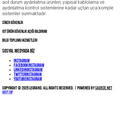
acil durum aydınlatma ürünleri, yapısal kablolama ve
aydınlatma kontrol sistemlerine kadar uçtan uca komple
sistemler sunmaktadır
.
SİBER GÜVENLİK
IOT Ürün Güvenlik Açığı Bildirimi
Bilgi Toplumu Hizmetleri
SOSYAL MEDYADA BİZ
Instagram
Facebook
Instagram
Linkedin
Instagram
Twitter
Instagram
YouTube
Instagram
Copyright © 2025 Legrand. All Rights Reserved. | Powered by
Sadece.NET
Gotp Top