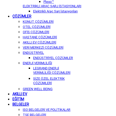
Plexo™
ELEKTRİKLİ ARAÇ ŞARJ İSTASYONLARI
Elektrikli Araç Şarj İstasyonları
ÇÖZÜMLER
KONUT ÇÖZÜMLERİ
OTEL ÇÖZÜMLERİ
OFİS ÇÖZÜMLERİ
HASTANE ÇÖZÜMLERİ
AKILLI EV ÇÖZÜMLERİ
VERİ MERKEZİ ÇÖZÜMLERİ
ENDÜSTRİYEL
ENDÜSTRİYEL ÇÖZÜMLER
ENERJİ VERİMLİLİĞİ
LEGRAND ENERJİ
VERİMLİLİĞİ ÇÖZÜMLERİ
SİZE ÖZEL ELEKTRİK
ÇÖZÜMLERİ
GREEN WELL BEING
AKILLI EV
EĞİTİM
BELGELER
ISO BELGELERİ VE POLİTİKALAR
TSE BELGELERİ