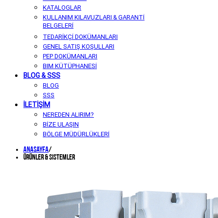
KATALOGLAR
KULLANIM KILAVUZLARI & GARANTİ
BELGELERİ
TEDARİKÇİ DOKÜMANLARI
GENEL SATIŞ KOŞULLARI
PEP DOKÜMANLARI
BIM KÜTÜPHANESİ
BLOG & SSS
BLOG
SSS
İLETİŞİM
NEREDEN ALIRIM?
BİZE ULAŞIN
BÖLGE MÜDÜRLÜKLERİ
Anasayfa
/
Ürünler & Sistemler