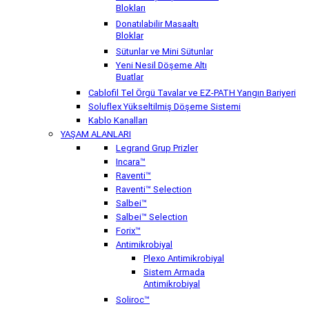
Blokları
Donatılabilir Masaaltı
Bloklar
Sütunlar ve Mini Sütunlar
Yeni Nesil Döşeme Altı
Buatlar
Cablofil Tel Örgü Tavalar ve EZ-PATH Yangın Bariyeri
Soluflex Yükseltilmiş Döşeme Sistemi
Kablo Kanalları
YAŞAM ALANLARI
Legrand Grup Prizler
Incara™
Raventi™
Raventi™ Selection
Salbei™
Salbei™ Selection
Forix™
Antimikrobiyal
Plexo Antimikrobiyal
Sistem Armada
Antimikrobiyal
Soliroc™