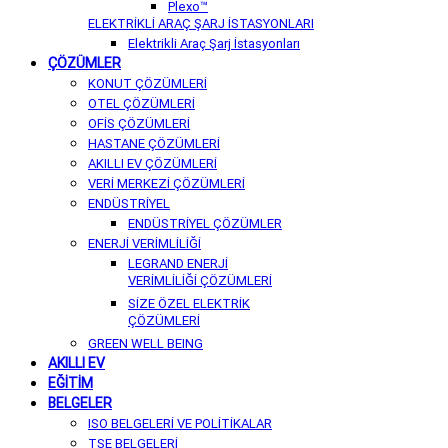
Plexo™
ELEKTRİKLİ ARAÇ ŞARJ İSTASYONLARI
Elektrikli Araç Şarj İstasyonları
ÇÖZÜMLER
KONUT ÇÖZÜMLERİ
OTEL ÇÖZÜMLERİ
OFİS ÇÖZÜMLERİ
HASTANE ÇÖZÜMLERİ
AKILLI EV ÇÖZÜMLERİ
VERİ MERKEZİ ÇÖZÜMLERİ
ENDÜSTRİYEL
ENDÜSTRİYEL ÇÖZÜMLER
ENERJİ VERİMLİLİĞİ
LEGRAND ENERJİ
VERİMLİLİĞİ ÇÖZÜMLERİ
SİZE ÖZEL ELEKTRİK
ÇÖZÜMLERİ
GREEN WELL BEING
AKILLI EV
EĞİTİM
BELGELER
ISO BELGELERİ VE POLİTİKALAR
TSE BELGELERİ