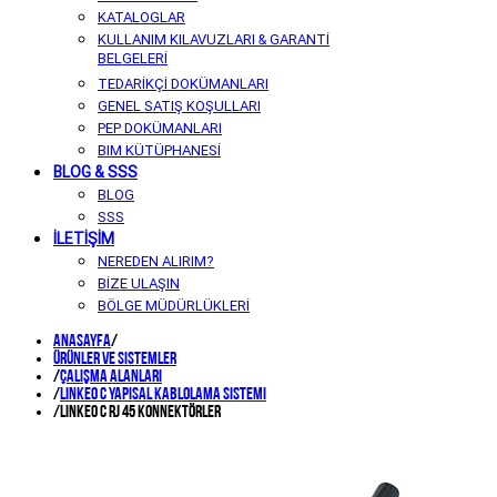
KATALOGLAR
KULLANIM KILAVUZLARI & GARANTİ
BELGELERİ
TEDARİKÇİ DOKÜMANLARI
GENEL SATIŞ KOŞULLARI
PEP DOKÜMANLARI
BIM KÜTÜPHANESİ
BLOG & SSS
BLOG
SSS
İLETİŞİM
NEREDEN ALIRIM?
BİZE ULAŞIN
BÖLGE MÜDÜRLÜKLERİ
Anasayfa
/
Ürünler ve Sistemler
/
ÇALIŞMA ALANLARI
/
Linkeo C Yapısal Kablolama Sistemi
/
Linkeo C RJ 45 Konnektörler