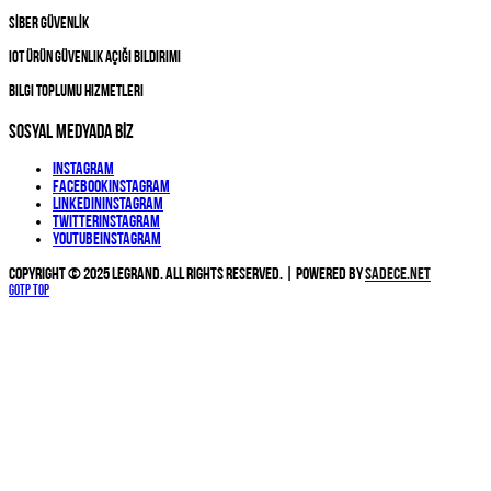
SİBER GÜVENLİK
IOT Ürün Güvenlik Açığı Bildirimi
Bilgi Toplumu Hizmetleri
SOSYAL MEDYADA BİZ
Instagram
Facebook
Instagram
Linkedin
Instagram
Twitter
Instagram
YouTube
Instagram
Copyright © 2025 Legrand. All Rights Reserved. | Powered by
Sadece.NET
Gotp Top