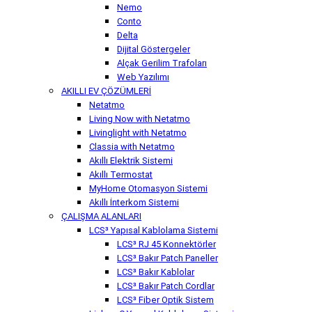
Nemo
Conto
Delta
Dijital Göstergeler
Alçak Gerilim Trafoları
Web Yazılımı
AKILLI EV ÇÖZÜMLERİ
Netatmo
Living Now with Netatmo
Livinglight with Netatmo
Classia with Netatmo
Akıllı Elektrik Sistemi
Akıllı Termostat
MyHome Otomasyon Sistemi
Akıllı İnterkom Sistemi
ÇALIŞMA ALANLARI
LCS³ Yapısal Kablolama Sistemi
LCS³ RJ 45 Konnektörler
LCS³ Bakır Patch Paneller
LCS³ Bakır Kablolar
LCS³ Bakır Patch Cordlar
LCS³ Fiber Optik Sistem