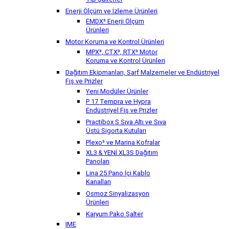
Tip Şalterler
Enerji Ölçüm ve İzleme Ürünleri
EMDX³ Enerji Ölçüm
Ürünleri
Motor Koruma ve Kontrol Ürünleri
MPX³, CTX³, RTX³ Motor
Koruma ve Kontrol Ürünleri
Dağıtım Ekipmanları, Sarf Malzemeler ve Endüstriyel
Fiş ve Prizler
Yeni Modüler Ürünler
P 17 Tempra ve Hypra
Endüstriyel Fiş ve Prizler
Practibox S Sıva Altı ve Sıva
Üstü Sigorta Kutuları
Plexo³ ve Marina Kofralar
XL3 & YENİ XL3S Dağıtım
Panoları
Lina 25 Pano İçi Kablo
Kanalları
Osmoz Sinyalizasyon
Ürünleri
Karyum Pako Şalter
IME