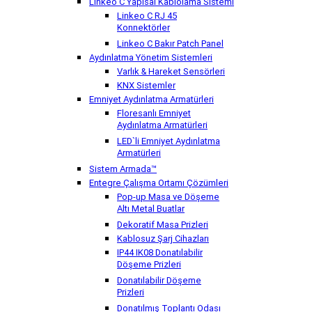
Linkeo C Yapısal Kablolama Sistemi
Linkeo C RJ 45
Konnektörler
Linkeo C Bakır Patch Panel
Aydınlatma Yönetim Sistemleri
Varlık & Hareket Sensörleri
KNX Sistemler
Emniyet Aydınlatma Armatürleri
Floresanlı Emniyet
Aydınlatma Armatürleri
LED`li Emniyet Aydınlatma
Armatürleri
Sistem Armada™
Entegre Çalışma Ortamı Çözümleri
Pop-up Masa ve Döşeme
Altı Metal Buatlar
Dekoratif Masa Prizleri
Kablosuz Şarj Cihazları
IP44 IK08 Donatılabilir
Döşeme Prizleri
Donatılabilir Döşeme
Prizleri
Donatılmış Toplantı Odası