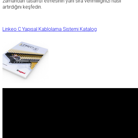
zamandan tasarruf etmesinin yanı sıra verimliliğinizi nasıl
artırdığını keşfedin.
Linkeo C Yapısal Kablolama Sistemi Katalog