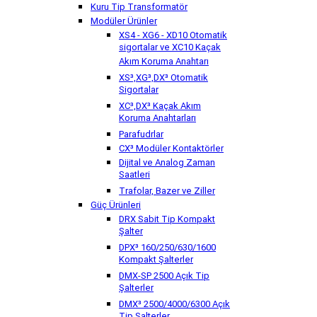
Kuru Tip Transformatör
Modüler Ürünler
XS4 - XG6 - XD10 Otomatik
sigortalar ve XC10 Kaçak
Akım Koruma Anahtarı
XS³,XG³,DX³ Otomatik
Sigortalar
XC³,DX³ Kaçak Akım
Koruma Anahtarları
Parafudrlar
CX³ Modüler Kontaktörler
Dijital ve Analog Zaman
Saatleri
Trafolar, Bazer ve Ziller
Güç Ürünleri
DRX Sabit Tip Kompakt
Şalter
DPX³ 160/250/630/1600
Kompakt Şalterler
DMX-SP 2500 Açık Tip
Şalterler
DMX³ 2500/4000/6300 Açık