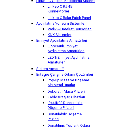
Linkeo C Yapısal Kablolama Sistemi
Linkeo C RJ 45
Konnektörler
Linkeo C Bakır Patch Panel
Aydınlatma Yönetim Sistemleri
Varlık & Hareket Sensörleri
KNX Sistemler
Emniyet Aydınlatma Armatürleri
Floresanlı Emniyet
Aydınlatma Armatürleri
LED`li Emniyet Aydınlatma
Armatürleri
Sistem Armada™
Entegre Çalışma Ortamı Çözümleri
Pop-up Masa ve Döşeme
Altı Metal Buatlar
Dekoratif Masa Prizleri
Kablosuz Şarj Cihazları
IP44 IK08 Donatılabilir
Döşeme Prizleri
Donatılabilir Döşeme
Prizleri
Donatılmış Toplantı Odası