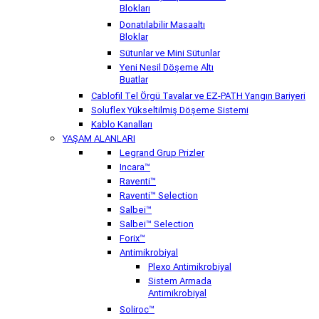
Blokları
Donatılabilir Masaaltı
Bloklar
Sütunlar ve Mini Sütunlar
Yeni Nesil Döşeme Altı
Buatlar
Cablofil Tel Örgü Tavalar ve EZ-PATH Yangın Bariyeri
Soluflex Yükseltilmiş Döşeme Sistemi
Kablo Kanalları
YAŞAM ALANLARI
Legrand Grup Prizler
Incara™
Raventi™
Raventi™ Selection
Salbei™
Salbei™ Selection
Forix™
Antimikrobiyal
Plexo Antimikrobiyal
Sistem Armada
Antimikrobiyal
Soliroc™