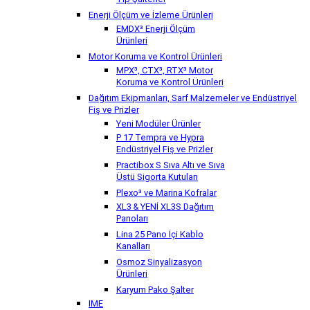
Tip Şalterler
Enerji Ölçüm ve İzleme Ürünleri
EMDX³ Enerji Ölçüm
Ürünleri
Motor Koruma ve Kontrol Ürünleri
MPX³, CTX³, RTX³ Motor
Koruma ve Kontrol Ürünleri
Dağıtım Ekipmanları, Sarf Malzemeler ve Endüstriyel
Fiş ve Prizler
Yeni Modüler Ürünler
P 17 Tempra ve Hypra
Endüstriyel Fiş ve Prizler
Practibox S Sıva Altı ve Sıva
Üstü Sigorta Kutuları
Plexo³ ve Marina Kofralar
XL3 & YENİ XL3S Dağıtım
Panoları
Lina 25 Pano İçi Kablo
Kanalları
Osmoz Sinyalizasyon
Ürünleri
Karyum Pako Şalter
IME