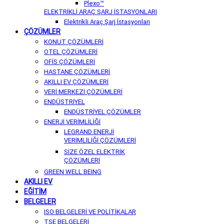
Plexo™
ELEKTRİKLİ ARAÇ ŞARJ İSTASYONLARI
Elektrikli Araç Şarj İstasyonları
ÇÖZÜMLER
KONUT ÇÖZÜMLERİ
OTEL ÇÖZÜMLERİ
OFİS ÇÖZÜMLERİ
HASTANE ÇÖZÜMLERİ
AKILLI EV ÇÖZÜMLERİ
VERİ MERKEZİ ÇÖZÜMLERİ
ENDÜSTRİYEL
ENDÜSTRİYEL ÇÖZÜMLER
ENERJİ VERİMLİLİĞİ
LEGRAND ENERJİ
VERİMLİLİĞİ ÇÖZÜMLERİ
SİZE ÖZEL ELEKTRİK
ÇÖZÜMLERİ
GREEN WELL BEING
AKILLI EV
EĞİTİM
BELGELER
ISO BELGELERİ VE POLİTİKALAR
TSE BELGELERİ