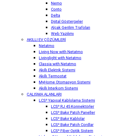
Nemo
Conto
Delta
Dijital Göstergeler
Alçak Gerilim Trafoları
Web Yazılımı
AKILLI EV ÇÖZÜMLERİ
Netatmo
Living Now with Netatmo
Livinglight with Netatmo
Classia with Netatmo
Akıllı Elektrik Sistemi
Akıllı Termostat
MyHome Otomasyon Sistemi
Akıllı İnterkom Sistemi
ÇALIŞMA ALANLARI
LCS³ Yapısal Kablolama Sistemi
LCS³ RJ 45 Konnektörler
LCS³ Bakır Patch Paneller
LCS³ Bakır Kablolar
LCS³ Bakır Patch Cordlar
LCS³ Fiber Optik Sistem