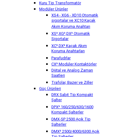
Kuru Tip Transformatör
Modüler Ürünler
XS4 - XG6 - XD10 Otomatik
sigortalar ve XC10 Kaçak
Akım Koruma Anahtarı
XS³,XG³,DX³ Otomatik
Sigortalar
XC³,DX³ Kaçak Akım
Koruma Anahtarları
Parafudrlar
CX³ Modüler Kontaktörler
Dijital ve Analog Zaman
Saatleri
Trafolar, Bazer ve Ziller
Güç Ürünleri
DRX Sabit Tip Kompakt
Şalter
DPX³ 160/250/630/1600
Kompakt Şalterler
DMX-SP 2500 Açık Tip
Şalterler
DMX³ 2500/4000/6300 Açık