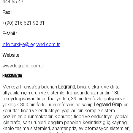
444 65 47
Fax :
+(90) 216 621 92 31
E-Mail :
info.turkiye@legrand.com.tr
Website :
www.legrand.com.tr
Hakkımızda
Merkezi Fransa’da bulunan
Legrand
, bina, elektrik ve dijital
altyapıları için ürün ve sistemler konusunda uzmandır. 180
ülkeyi kapsayan ticari faaliyetleri, 39 binden fazla çalışanı ve
yaklaşık 300 bin farklı ürün referansına sahip
Legrand Grup
’ un
konutlar, ticari ve endüstriyel yapılar için komple sistem
çözümleri bulunmaktadır. Konutlar, ticari ve endüstriyel yapılar
için trafo, şalt ürünleri, dağıtım panoları, kesintisiz güç kaynağı,
kablo taşıma sistemleri, anahtar priz, ev otomasyon sistemleri,