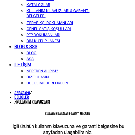
KATALOGLAR
KULLANIM KILAVUZLARI & GARANTİ
BELGELERİ
TEDARİKÇİ DOKÜMANLARI
GENEL SATIŞ KOŞULLARI
PEP DOKÜMANLARI
BIM KÜTÜPHANESİ
BLOG & SSS
BLOG
SSS
İLETİŞİM
NEREDEN ALIRIM?
BİZE ULAŞIN
BÖLGE MÜDÜRLÜKLERİ
Anasayfa
/
Belgeler
/
Kullanım Kılavuzları
KULLANIM KILAVUZLARI & GARANTİ BELGELERİ
İlgili ürünün kullanım kılavuzuna ve garanti belgesine bu
sayfadan ulaşabilirsiniz.