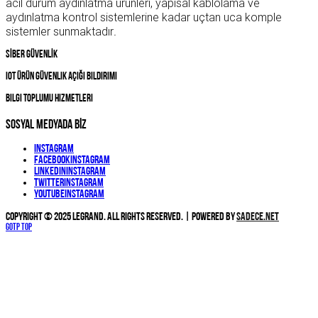
acil durum aydınlatma ürünleri, yapısal kablolama ve
aydınlatma kontrol sistemlerine kadar uçtan uca komple
sistemler sunmaktadır
.
SİBER GÜVENLİK
IOT Ürün Güvenlik Açığı Bildirimi
Bilgi Toplumu Hizmetleri
SOSYAL MEDYADA BİZ
Instagram
Facebook
Instagram
Linkedin
Instagram
Twitter
Instagram
YouTube
Instagram
Copyright © 2025 Legrand. All Rights Reserved. | Powered by
Sadece.NET
Gotp Top