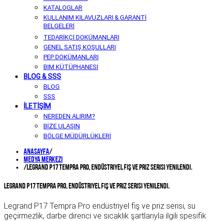
KATALOGLAR
KULLANIM KILAVUZLARI & GARANTİ
BELGELERİ
TEDARİKÇİ DOKÜMANLARI
GENEL SATIŞ KOŞULLARI
PEP DOKÜMANLARI
BIM KÜTÜPHANESİ
BLOG & SSS
BLOG
SSS
İLETİŞİM
NEREDEN ALIRIM?
BİZE ULAŞIN
BÖLGE MÜDÜRLÜKLERİ
Anasayfa
/
Medya Merkezi
/
Legrand P17 Tempra Pro, Endüstriyel Fiş ve Priz serisi yenilendi.
Legrand P17 Tempra Pro, Endüstriyel Fiş ve Priz serisi yenilendi.
Legrand P17 Tempra Pro endüstriyel fiş ve priz serisi, su
geçirmezlik, darbe direnci ve sıcaklık şartlarıyla ilgili spesifik