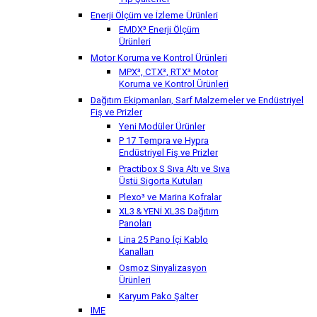
Tip Şalterler
Enerji Ölçüm ve İzleme Ürünleri
EMDX³ Enerji Ölçüm
Ürünleri
Motor Koruma ve Kontrol Ürünleri
MPX³, CTX³, RTX³ Motor
Koruma ve Kontrol Ürünleri
Dağıtım Ekipmanları, Sarf Malzemeler ve Endüstriyel
Fiş ve Prizler
Yeni Modüler Ürünler
P 17 Tempra ve Hypra
Endüstriyel Fiş ve Prizler
Practibox S Sıva Altı ve Sıva
Üstü Sigorta Kutuları
Plexo³ ve Marina Kofralar
XL3 & YENİ XL3S Dağıtım
Panoları
Lina 25 Pano İçi Kablo
Kanalları
Osmoz Sinyalizasyon
Ürünleri
Karyum Pako Şalter
IME