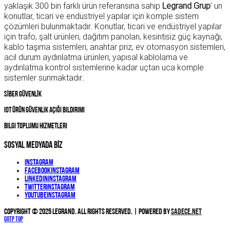
yaklaşık 300 bin farklı ürün referansına sahip
Legrand Grup
’ un
konutlar, ticari ve endüstriyel yapılar için komple sistem
çözümleri bulunmaktadır. Konutlar, ticari ve endüstriyel yapılar
için trafo, şalt ürünleri, dağıtım panoları, kesintisiz güç kaynağı,
kablo taşıma sistemleri, anahtar priz, ev otomasyon sistemleri,
acil durum aydınlatma ürünleri, yapısal kablolama ve
aydınlatma kontrol sistemlerine kadar uçtan uca komple
sistemler sunmaktadır
.
SİBER GÜVENLİK
IOT Ürün Güvenlik Açığı Bildirimi
Bilgi Toplumu Hizmetleri
SOSYAL MEDYADA BİZ
Instagram
Facebook
Instagram
Linkedin
Instagram
Twitter
Instagram
YouTube
Instagram
Copyright © 2025 Legrand. All Rights Reserved. | Powered by
Sadece.NET
Gotp Top