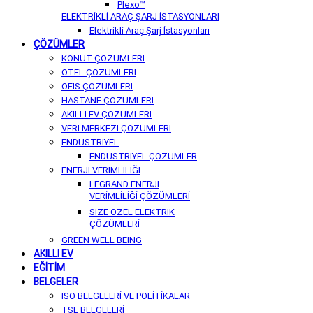
Plexo™
ELEKTRİKLİ ARAÇ ŞARJ İSTASYONLARI
Elektrikli Araç Şarj İstasyonları
ÇÖZÜMLER
KONUT ÇÖZÜMLERİ
OTEL ÇÖZÜMLERİ
OFİS ÇÖZÜMLERİ
HASTANE ÇÖZÜMLERİ
AKILLI EV ÇÖZÜMLERİ
VERİ MERKEZİ ÇÖZÜMLERİ
ENDÜSTRİYEL
ENDÜSTRİYEL ÇÖZÜMLER
ENERJİ VERİMLİLİĞİ
LEGRAND ENERJİ
VERİMLİLİĞİ ÇÖZÜMLERİ
SİZE ÖZEL ELEKTRİK
ÇÖZÜMLERİ
GREEN WELL BEING
AKILLI EV
EĞİTİM
BELGELER
ISO BELGELERİ VE POLİTİKALAR
TSE BELGELERİ