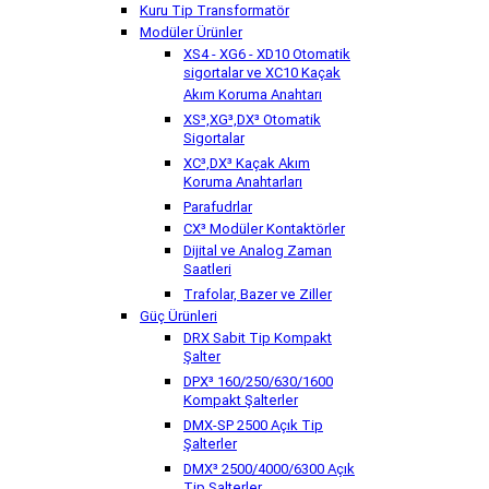
Kuru Tip Transformatör
Modüler Ürünler
XS4 - XG6 - XD10 Otomatik
sigortalar ve XC10 Kaçak
Akım Koruma Anahtarı
XS³,XG³,DX³ Otomatik
Sigortalar
XC³,DX³ Kaçak Akım
Koruma Anahtarları
Parafudrlar
CX³ Modüler Kontaktörler
Dijital ve Analog Zaman
Saatleri
Trafolar, Bazer ve Ziller
Güç Ürünleri
DRX Sabit Tip Kompakt
Şalter
DPX³ 160/250/630/1600
Kompakt Şalterler
DMX-SP 2500 Açık Tip
Şalterler
DMX³ 2500/4000/6300 Açık