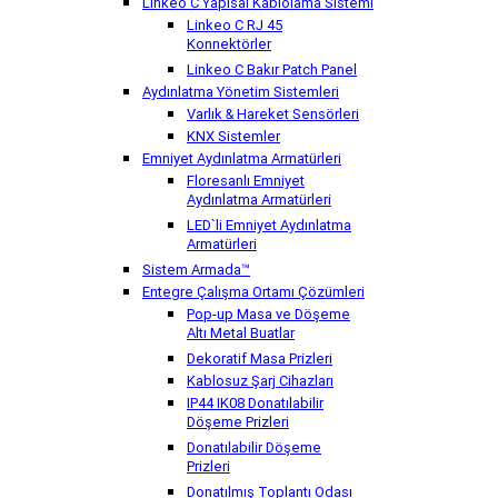
Linkeo C Yapısal Kablolama Sistemi
Linkeo C RJ 45
Konnektörler
Linkeo C Bakır Patch Panel
Aydınlatma Yönetim Sistemleri
Varlık & Hareket Sensörleri
KNX Sistemler
Emniyet Aydınlatma Armatürleri
Floresanlı Emniyet
Aydınlatma Armatürleri
LED`li Emniyet Aydınlatma
Armatürleri
Sistem Armada™
Entegre Çalışma Ortamı Çözümleri
Pop-up Masa ve Döşeme
Altı Metal Buatlar
Dekoratif Masa Prizleri
Kablosuz Şarj Cihazları
IP44 IK08 Donatılabilir
Döşeme Prizleri
Donatılabilir Döşeme
Prizleri
Donatılmış Toplantı Odası