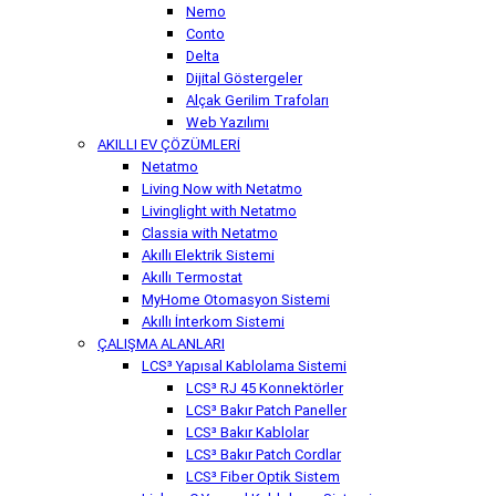
Nemo
Conto
Delta
Dijital Göstergeler
Alçak Gerilim Trafoları
Web Yazılımı
AKILLI EV ÇÖZÜMLERİ
Netatmo
Living Now with Netatmo
Livinglight with Netatmo
Classia with Netatmo
Akıllı Elektrik Sistemi
Akıllı Termostat
MyHome Otomasyon Sistemi
Akıllı İnterkom Sistemi
ÇALIŞMA ALANLARI
LCS³ Yapısal Kablolama Sistemi
LCS³ RJ 45 Konnektörler
LCS³ Bakır Patch Paneller
LCS³ Bakır Kablolar
LCS³ Bakır Patch Cordlar
LCS³ Fiber Optik Sistem