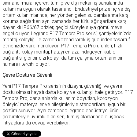
sınırlandırmalar içeren, tüm iç ve dış mekan iş sahalarında
kullanıma uygun olarak tasarlandı. Endüstriyel prizler iç ve dış
ortam kullanımlarında, her yönden gelen su damlalarına karşı
koruma sağlarken aynı zamanda her türlü ağır şartlara karşı
dayanıklı IP66/67 prizler, geçici süreyle suya gömülmeye
engel oluyor. Legrand P17 Tempra Pro serisi, şantiyelerinizde
montaj kolaylığı ile zaman kazandırarak iş gücünden tasarruf
etmenizde yardımcı oluyor. P17 Tempra Pro ürünleri, hızlı
bağlantı, kolay montaj, hatayı en aza indirgeyen kablo
bağlantısı gibi bir dizi kolaylıkla tüm çalışma ortamların bir
numaralı tercihi oluyor.
Çevre Dostu ve Güvenli
Yeni P17 Tempra Pro serisi’nin dizaynı, güvenliği ve çevre
dostu olması hayatı daha kolay ve kullanışlı hale getiriyor. P17
Tempra Pro, dar alanlarda kullanım boyutları, korozyon
önleyici materyaller ve bileşimleriyle standartlara uygun bir
çözüm sunuyor. Aynı zamanda legrand endüstriyel ürün
çözümleriyle uyumlu olan seri, tüm iş alanlarında oluşacak
ihtiyaçlara da cevap verebiliyor.