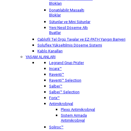
Blokları
Donatılabilir Masaaltı
Bloklar
Sütunlar ve Mini Sütunlar
Yeni Nesil Döşeme Altı
Buatlar
Cablofil Tel Örgü Tavalar ve EZ-PATH Yangın Bariyeri
Soluflex Yükseltilmiş Döşeme Sistemi
Kablo Kanalları
YAŞAM ALANLARI
Legrand Grup Prizler
Incara™
Raventi™
Raventi™ Selection
Salbei™
Salbei™ Selection
Forix™
Antimikrobiyal
Plexo Antimikrobiyal
Sistem Armada
Antimikrobiyal
Soliroc™