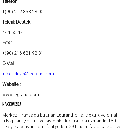
Telefon :
+(90) 212 368 28 00
Teknik Destek :
444 65 47
Fax :
+(90) 216 621 92 31
E-Mail :
info.turkiye@legrand.com.tr
Website :
www.legrand.com.tr
Hakkımızda
Merkezi Fransa’da bulunan
Legrand
, bina, elektrik ve dijital
altyapıları için ürün ve sistemler konusunda uzmandır. 180
ülkeyi kapsayan ticari faaliyetleri, 39 binden fazla çalışanı ve