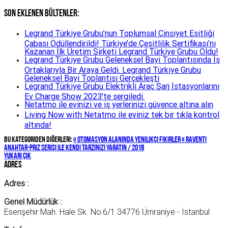
Son Eklenen BÜLTENLER:
Legrand Türkiye Grubu’nun Toplumsal Cinsiyet Eşitliği
Çabası Ödüllendirildi! Türkiye’de Çeşitlilik Sertifikası’nı
Kazanan İlk Üretim Şirketi Legrand Türkiye Grubu Oldu!
Legrand Türkiye Grubu Geleneksel Bayi Toplantısında İş
Ortaklarıyla Bir Araya Geldi. Legrand Türkiye Grubu
Geleneksel Bayi Toplantısı Gerçekleşti
Legrand Türkiye Grubu Elektrikli Araç Şarj İstasyonlarını
Ev Charge Show 2023’te sergiledi.
Netatmo ile evinizi ve iş yerlerinizi güvence altına alın
Living Now with Netatmo ile eviniz tek bir tıkla kontrol
altında!
Bu kategoriden diğerleri:
« Otomasyon Alanında Yenilikçi Fikirler
« Raventi
anahtar-priz serisi ile kendi tarzınızı yaratın / 2018
yukarı çık
Adres
Adres :
Genel Müdürlük :
Esenşehir Mah. Hale Sk. No:6/1 34776 Ümraniye - İstanbul