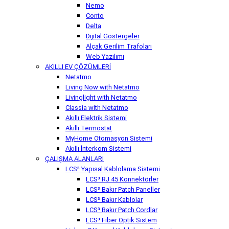
Nemo
Conto
Delta
Dijital Göstergeler
Alçak Gerilim Trafoları
Web Yazılımı
AKILLI EV ÇÖZÜMLERİ
Netatmo
Living Now with Netatmo
Livinglight with Netatmo
Classia with Netatmo
Akıllı Elektrik Sistemi
Akıllı Termostat
MyHome Otomasyon Sistemi
Akıllı İnterkom Sistemi
ÇALIŞMA ALANLARI
LCS³ Yapısal Kablolama Sistemi
LCS³ RJ 45 Konnektörler
LCS³ Bakır Patch Paneller
LCS³ Bakır Kablolar
LCS³ Bakır Patch Cordlar
LCS³ Fiber Optik Sistem