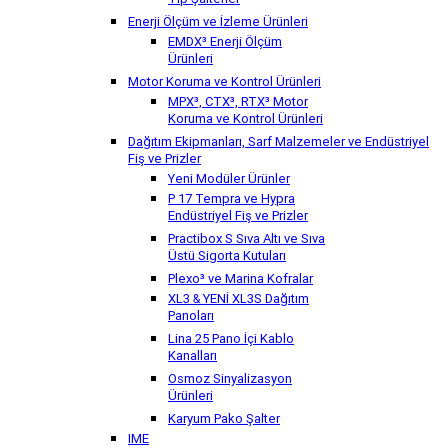
Tip Şalterler
Enerji Ölçüm ve İzleme Ürünleri
EMDX³ Enerji Ölçüm
Ürünleri
Motor Koruma ve Kontrol Ürünleri
MPX³, CTX³, RTX³ Motor
Koruma ve Kontrol Ürünleri
Dağıtım Ekipmanları, Sarf Malzemeler ve Endüstriyel
Fiş ve Prizler
Yeni Modüler Ürünler
P 17 Tempra ve Hypra
Endüstriyel Fiş ve Prizler
Practibox S Sıva Altı ve Sıva
Üstü Sigorta Kutuları
Plexo³ ve Marina Kofralar
XL3 & YENİ XL3S Dağıtım
Panoları
Lina 25 Pano İçi Kablo
Kanalları
Osmoz Sinyalizasyon
Ürünleri
Karyum Pako Şalter
IME