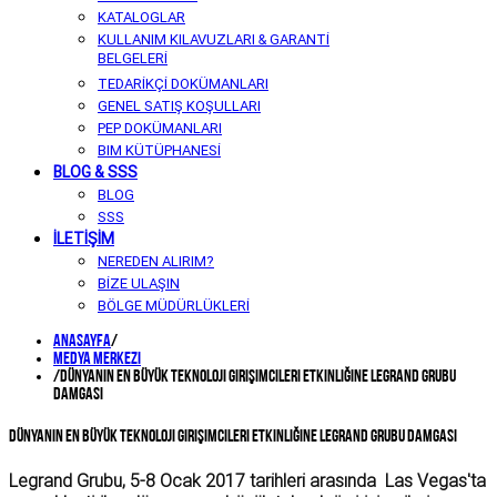
KATALOGLAR
KULLANIM KILAVUZLARI & GARANTİ
BELGELERİ
TEDARİKÇİ DOKÜMANLARI
GENEL SATIŞ KOŞULLARI
PEP DOKÜMANLARI
BIM KÜTÜPHANESİ
BLOG & SSS
BLOG
SSS
İLETİŞİM
NEREDEN ALIRIM?
BİZE ULAŞIN
BÖLGE MÜDÜRLÜKLERİ
Anasayfa
/
Medya Merkezi
/
Dünyanın En Büyük Teknoloji Girişimcileri Etkinliğine Legrand Grubu
Damgası
Dünyanın En Büyük Teknoloji Girişimcileri Etkinliğine Legrand Grubu Damgası
Legrand Grubu, 5-8 Ocak 2017 tarihleri arasında Las Vegas'ta