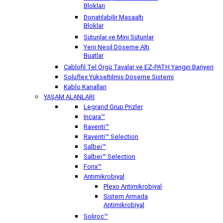
Blokları
Donatılabilir Masaaltı
Bloklar
Sütunlar ve Mini Sütunlar
Yeni Nesil Döşeme Altı
Buatlar
Cablofil Tel Örgü Tavalar ve EZ-PATH Yangın Bariyeri
Soluflex Yükseltilmiş Döşeme Sistemi
Kablo Kanalları
YAŞAM ALANLARI
Legrand Grup Prizler
Incara™
Raventi™
Raventi™ Selection
Salbei™
Salbei™ Selection
Forix™
Antimikrobiyal
Plexo Antimikrobiyal
Sistem Armada
Antimikrobiyal
Soliroc™