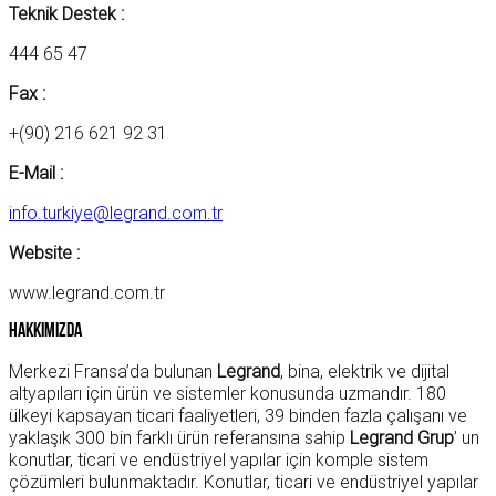
Teknik Destek :
444 65 47
Fax :
+(90) 216 621 92 31
E-Mail :
info.turkiye@legrand.com.tr
Website :
www.legrand.com.tr
Hakkımızda
Merkezi Fransa’da bulunan
Legrand
, bina, elektrik ve dijital
altyapıları için ürün ve sistemler konusunda uzmandır. 180
ülkeyi kapsayan ticari faaliyetleri, 39 binden fazla çalışanı ve
yaklaşık 300 bin farklı ürün referansına sahip
Legrand Grup
’ un
konutlar, ticari ve endüstriyel yapılar için komple sistem
çözümleri bulunmaktadır. Konutlar, ticari ve endüstriyel yapılar