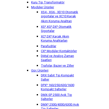
Kuru Tip Transformatör
Modüler Ürünler
XS4 - XG6 - XD10 Otomatik
sigortalar ve XC10 Kaçak
Akım Koruma Anahtarı
XS³,XG³,DX³ Otomatik
Sigortalar
XC³,DX³ Kaçak Akım
Koruma Anahtarları
Parafudrlar
CX³ Modüler Kontaktörler
Dijital ve Analog Zaman
Saatleri
Trafolar, Bazer ve Ziller
Güç Ürünleri
DRX Sabit Tip Kompakt
Şalter
DPX³ 160/250/630/1600
Kompakt Şalterler
DMX-SP 2500 Açık Tip
Şalterler
DMX³ 2500/4000/6300 Açık