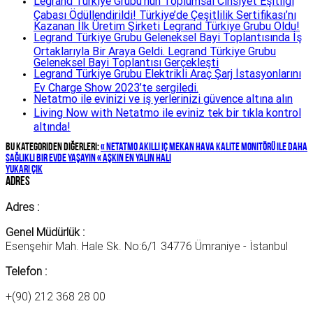
Legrand Türkiye Grubu’nun Toplumsal Cinsiyet Eşitliği
Çabası Ödüllendirildi! Türkiye’de Çeşitlilik Sertifikası’nı
Kazanan İlk Üretim Şirketi Legrand Türkiye Grubu Oldu!
Legrand Türkiye Grubu Geleneksel Bayi Toplantısında İş
Ortaklarıyla Bir Araya Geldi. Legrand Türkiye Grubu
Geleneksel Bayi Toplantısı Gerçekleşti
Legrand Türkiye Grubu Elektrikli Araç Şarj İstasyonlarını
Ev Charge Show 2023’te sergiledi.
Netatmo ile evinizi ve iş yerlerinizi güvence altına alın
Living Now with Netatmo ile eviniz tek bir tıkla kontrol
altında!
Bu kategoriden diğerleri:
« Netatmo akıllı iç mekan hava kalite monitörü ile daha
sağlıklı bir evde yaşayın
« Aşkın En Yalın Hali
yukarı çık
Adres
Adres :
Genel Müdürlük :
Esenşehir Mah. Hale Sk. No:6/1 34776 Ümraniye - İstanbul
Telefon :
+(90) 212 368 28 00