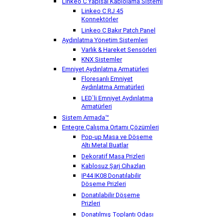
Linkeo C Yapısal Kablolama Sistemi
Linkeo C RJ 45
Konnektörler
Linkeo C Bakır Patch Panel
Aydınlatma Yönetim Sistemleri
Varlık & Hareket Sensörleri
KNX Sistemler
Emniyet Aydınlatma Armatürleri
Floresanlı Emniyet
Aydınlatma Armatürleri
LED`li Emniyet Aydınlatma
Armatürleri
Sistem Armada™
Entegre Çalışma Ortamı Çözümleri
Pop-up Masa ve Döşeme
Altı Metal Buatlar
Dekoratif Masa Prizleri
Kablosuz Şarj Cihazları
IP44 IK08 Donatılabilir
Döşeme Prizleri
Donatılabilir Döşeme
Prizleri
Donatılmış Toplantı Odası