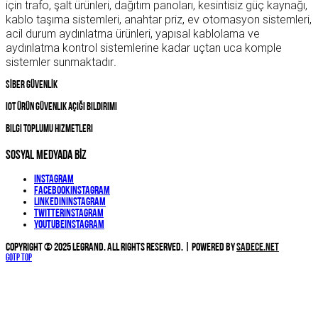
için trafo, şalt ürünleri, dağıtım panoları, kesintisiz güç kaynağı,
kablo taşıma sistemleri, anahtar priz, ev otomasyon sistemleri,
acil durum aydınlatma ürünleri, yapısal kablolama ve
aydınlatma kontrol sistemlerine kadar uçtan uca komple
sistemler sunmaktadır
.
SİBER GÜVENLİK
IOT Ürün Güvenlik Açığı Bildirimi
Bilgi Toplumu Hizmetleri
SOSYAL MEDYADA BİZ
Instagram
Facebook
Instagram
Linkedin
Instagram
Twitter
Instagram
YouTube
Instagram
Copyright © 2025 Legrand. All Rights Reserved. | Powered by
Sadece.NET
Gotp Top