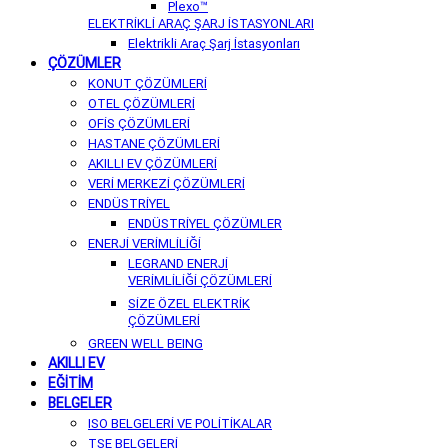
Plexo™
ELEKTRİKLİ ARAÇ ŞARJ İSTASYONLARI
Elektrikli Araç Şarj İstasyonları
ÇÖZÜMLER
KONUT ÇÖZÜMLERİ
OTEL ÇÖZÜMLERİ
OFİS ÇÖZÜMLERİ
HASTANE ÇÖZÜMLERİ
AKILLI EV ÇÖZÜMLERİ
VERİ MERKEZİ ÇÖZÜMLERİ
ENDÜSTRİYEL
ENDÜSTRİYEL ÇÖZÜMLER
ENERJİ VERİMLİLİĞİ
LEGRAND ENERJİ
VERİMLİLİĞİ ÇÖZÜMLERİ
SİZE ÖZEL ELEKTRİK
ÇÖZÜMLERİ
GREEN WELL BEING
AKILLI EV
EĞİTİM
BELGELER
ISO BELGELERİ VE POLİTİKALAR
TSE BELGELERİ