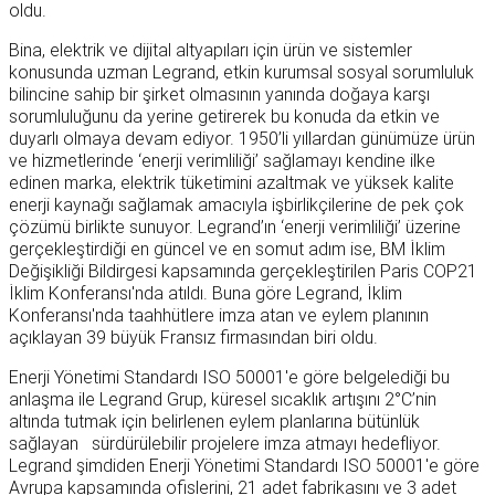
oldu.
Bina, elektrik ve dijital altyapıları için ürün ve sistemler
konusunda uzman Legrand, etkin kurumsal sosyal sorumluluk
bilincine sahip bir şirket olmasının yanında doğaya karşı
sorumluluğunu da yerine getirerek bu konuda da etkin ve
duyarlı olmaya devam ediyor. 1950’li yıllardan günümüze ürün
ve hizmetlerinde ‘enerji verimliliği’ sağlamayı kendine ilke
edinen marka, elektrik tüketimini azaltmak ve yüksek kalite
enerji kaynağı sağlamak amacıyla işbirlikçilerine de pek çok
çözümü birlikte sunuyor. Legrand’ın ‘enerji verimliliği’ üzerine
gerçekleştirdiği en güncel ve en somut adım ise, BM İklim
Değişikliği Bildirgesi kapsamında gerçekleştirilen Paris COP21
İklim Konferansı'nda atıldı. Buna göre Legrand, İklim
Konferansı'nda taahhütlere imza atan ve eylem planının
açıklayan 39 büyük Fransız firmasından biri oldu.
Enerji Yönetimi Standardı ISO 50001'e göre belgelediği bu
anlaşma ile Legrand Grup, küresel sıcaklık artışını 2°C’nin
altında tutmak için belirlenen eylem planlarına bütünlük
sağlayan sürdürülebilir projelere imza atmayı hedefliyor.
Legrand şimdiden Enerji Yönetimi Standardı ISO 50001'e göre
Avrupa kapsamında ofislerini, 21 adet fabrikasını ve 3 adet