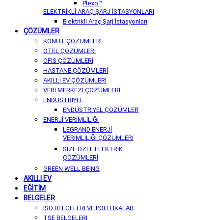
Plexo™
ELEKTRİKLİ ARAÇ ŞARJ İSTASYONLARI
Elektrikli Araç Şarj İstasyonları
ÇÖZÜMLER
KONUT ÇÖZÜMLERİ
OTEL ÇÖZÜMLERİ
OFİS ÇÖZÜMLERİ
HASTANE ÇÖZÜMLERİ
AKILLI EV ÇÖZÜMLERİ
VERİ MERKEZİ ÇÖZÜMLERİ
ENDÜSTRİYEL
ENDÜSTRİYEL ÇÖZÜMLER
ENERJİ VERİMLİLİĞİ
LEGRAND ENERJİ
VERİMLİLİĞİ ÇÖZÜMLERİ
SİZE ÖZEL ELEKTRİK
ÇÖZÜMLERİ
GREEN WELL BEING
AKILLI EV
EĞİTİM
BELGELER
ISO BELGELERİ VE POLİTİKALAR
TSE BELGELERİ