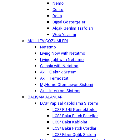
Nemo
Conto
Delta
Dijital Göstergeler
Alçak Gerilim Trafoları
Web Yazılımı
AKILLI EV ÇÖZÜMLERİ
Netatmo
Living Now with Netatmo
Livinglight with Netatmo
Classia with Netatmo
Akıllı Elektrik Sistemi
Akıllı Termostat
MyHome Otomasyon Sistemi
Akıllı İnterkom Sistemi
ÇALIŞMA ALANLARI
LCS³ Yapısal Kablolama Sistemi
LCS³ RJ 45 Konnektörler
LCS³ Bakır Patch Paneller
LCS³ Bakır Kablolar
LCS³ Bakır Patch Cordlar
LCS³ Fiber Optik Sistem