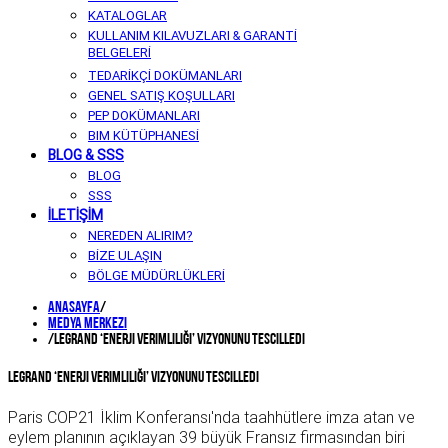
KATALOGLAR
KULLANIM KILAVUZLARI & GARANTİ
BELGELERİ
TEDARİKÇİ DOKÜMANLARI
GENEL SATIŞ KOŞULLARI
PEP DOKÜMANLARI
BIM KÜTÜPHANESİ
BLOG & SSS
BLOG
SSS
İLETİŞİM
NEREDEN ALIRIM?
BİZE ULAŞIN
BÖLGE MÜDÜRLÜKLERİ
Anasayfa
/
Medya Merkezi
/
Legrand ‘Enerji Verimliliği’ Vizyonunu Tescilledi
Legrand ‘Enerji Verimliliği’ Vizyonunu Tescilledi
Paris COP21 İklim Konferansı'nda taahhütlere imza atan ve
eylem planının açıklayan 39 büyük Fransız firmasından biri