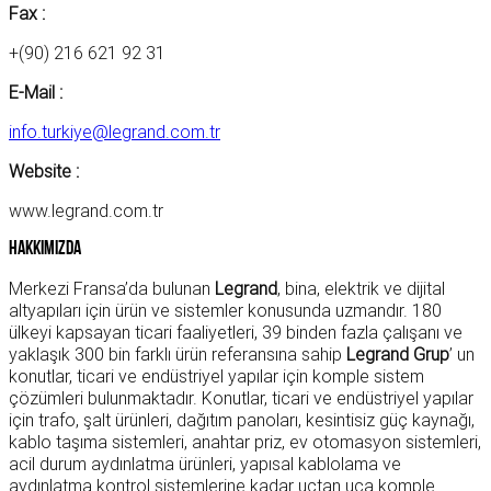
Fax :
+(90) 216 621 92 31
E-Mail :
info.turkiye@legrand.com.tr
Website :
www.legrand.com.tr
Hakkımızda
Merkezi Fransa’da bulunan
Legrand
, bina, elektrik ve dijital
altyapıları için ürün ve sistemler konusunda uzmandır. 180
ülkeyi kapsayan ticari faaliyetleri, 39 binden fazla çalışanı ve
yaklaşık 300 bin farklı ürün referansına sahip
Legrand Grup
’ un
konutlar, ticari ve endüstriyel yapılar için komple sistem
çözümleri bulunmaktadır. Konutlar, ticari ve endüstriyel yapılar
için trafo, şalt ürünleri, dağıtım panoları, kesintisiz güç kaynağı,
kablo taşıma sistemleri, anahtar priz, ev otomasyon sistemleri,
acil durum aydınlatma ürünleri, yapısal kablolama ve
aydınlatma kontrol sistemlerine kadar uçtan uca komple