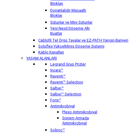
Blokları
Donatılabilir Masaaltı
Bloklar
Sütunlar ve Mini Sütunlar
Yeni Nesil Döşeme Altı
Buatlar
Cablofil Tel Örgü Tavalar ve EZ-PATH Yangın Bariyeri
Soluflex Yükseltilmiş Döşeme Sistemi
Kablo Kanalları
YAŞAM ALANLARI
Legrand Grup Prizler
Incara™
Raventi™
Raventi™ Selection
Salbei™
Salbei™ Selection
Forix™
Antimikrobiyal
Plexo Antimikrobiyal
Sistem Armada
Antimikrobiyal
Soliroc™