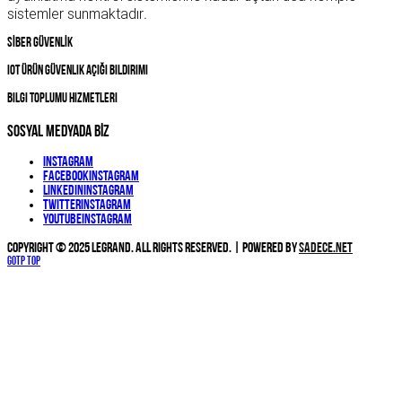
sistemler sunmaktadır
.
SİBER GÜVENLİK
IOT Ürün Güvenlik Açığı Bildirimi
Bilgi Toplumu Hizmetleri
SOSYAL MEDYADA BİZ
Instagram
Facebook
Instagram
Linkedin
Instagram
Twitter
Instagram
YouTube
Instagram
Copyright © 2025 Legrand. All Rights Reserved. | Powered by
Sadece.NET
Gotp Top