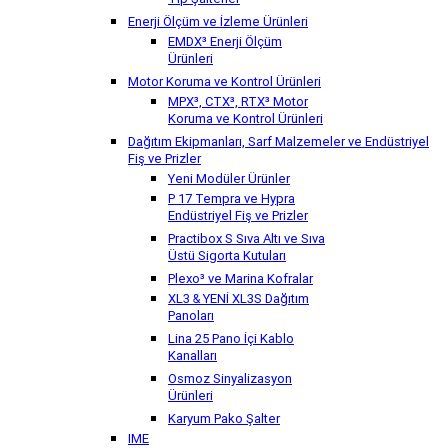
Tip Şalterler
Enerji Ölçüm ve İzleme Ürünleri
EMDX³ Enerji Ölçüm
Ürünleri
Motor Koruma ve Kontrol Ürünleri
MPX³, CTX³, RTX³ Motor
Koruma ve Kontrol Ürünleri
Dağıtım Ekipmanları, Sarf Malzemeler ve Endüstriyel
Fiş ve Prizler
Yeni Modüler Ürünler
P 17 Tempra ve Hypra
Endüstriyel Fiş ve Prizler
Practibox S Sıva Altı ve Sıva
Üstü Sigorta Kutuları
Plexo³ ve Marina Kofralar
XL3 & YENİ XL3S Dağıtım
Panoları
Lina 25 Pano İçi Kablo
Kanalları
Osmoz Sinyalizasyon
Ürünleri
Karyum Pako Şalter
IME