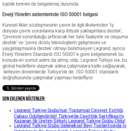
lojistik birimini de belgelemiş durumda.
Enerji Yönetim sistemlerinde ISO 50001 belgesi
Küresel ilkler sözleşmesinin çevre ile ilgili ilkelerinden ‘İş
dünyası çevre sorunlarına karşı ihtiyati yaklaşımlara destek’,
‘Çevresel sorumluluğu arttıracak her türlü faaliyete ve oluşuma
destek’ ve ‘çevre dostu teknolojilerin gelişmesini ve
yaygınlaşmasına destek’ olmayı benimseyen Legrand, ayrıca
Enerji Yönetimi Standardı ISO 50001'e göre belgelenerek bu
konuda en somut adımı da atmış oldu. Legrand Türkiye ise, bu
global hedeflere ulaşmak adına çalışmalara katkı sağlayarak,
ilerleyen dönemlerde Türkiye’de de ISO 50001 standardı
doğrultusunda çalışmalar yapmayı hedefliyor.
Son Eklenen BÜLTENLER:
Legrand Türkiye Grubu’nun Toplumsal Cinsiyet Eşitliği
Çabası Ödüllendirildi! Türkiye’de Çeşitlilik Sertifikası’nı
Kazanan İlk Üretim Şirketi Legrand Türkiye Grubu Oldu!
Legrand Türkiye Grubu Geleneksel Bayi Toplantısında İş
Ortaklarıyla Bir Araya Geldi. Legrand Türkiye Grubu