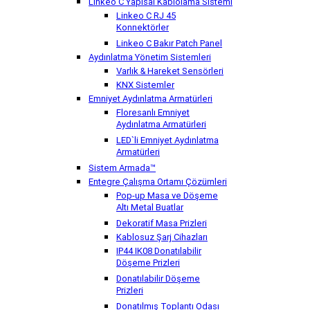
Linkeo C Yapısal Kablolama Sistemi
Linkeo C RJ 45
Konnektörler
Linkeo C Bakır Patch Panel
Aydınlatma Yönetim Sistemleri
Varlık & Hareket Sensörleri
KNX Sistemler
Emniyet Aydınlatma Armatürleri
Floresanlı Emniyet
Aydınlatma Armatürleri
LED`li Emniyet Aydınlatma
Armatürleri
Sistem Armada™
Entegre Çalışma Ortamı Çözümleri
Pop-up Masa ve Döşeme
Altı Metal Buatlar
Dekoratif Masa Prizleri
Kablosuz Şarj Cihazları
IP44 IK08 Donatılabilir
Döşeme Prizleri
Donatılabilir Döşeme
Prizleri
Donatılmış Toplantı Odası