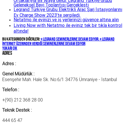
Geleneksel Bayi Toplantısı Gerçekleşti
Legrand Türkiye Grubu Elektrikli Araç Şarj İstasyonlarını
Ev Charge Show 2023’te sergiledi.
Netatmo ile evinizi ve iş yerlerinizi güvence altına alın
Living Now with Netatmo ile eviniz tek bir tıkla kontrol
altında!
Bu kategoriden diğerleri:
« Legrand Seminerlerine Devam Ediyor.
« Legrand
İnternet Üzerinden Verdiği Seminerlerine Devam Ediyor
yukarı çık
Adres
Adres :
Genel Müdürlük :
Esenşehir Mah. Hale Sk. No:6/1 34776 Ümraniye - İstanbul
Telefon :
+(90) 212 368 28 00
Teknik Destek :
444 65 47