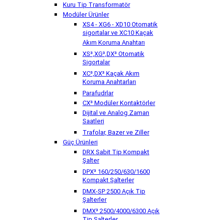
Kuru Tip Transformatör
Modüler Ürünler
XS4 - XG6 - XD10 Otomatik
sigortalar ve XC10 Kaçak
Akım Koruma Anahtarı
XS³,XG³,DX³ Otomatik
Sigortalar
XC³,DX³ Kaçak Akım
Koruma Anahtarları
Parafudrlar
CX³ Modüler Kontaktörler
Dijital ve Analog Zaman
Saatleri
Trafolar, Bazer ve Ziller
Güç Ürünleri
DRX Sabit Tip Kompakt
Şalter
DPX³ 160/250/630/1600
Kompakt Şalterler
DMX-SP 2500 Açık Tip
Şalterler
DMX³ 2500/4000/6300 Açık