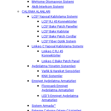
MyHome Otomasyon Sistemi
Akıllı İnterkom Sistemi
ÇALIŞMA ALANLARI
LCS³ Yapısal Kablolama Sistemi
LCS³ RJ 45 Konnektörler
LCS³ Bakır Patch Paneller
LCS³ Bakır Kablolar
LCS³ Bakır Patch Cordlar
LCS³ Fiber Optik Sistem
Linkeo C Yapısal Kablolama Sistemi
Linkeo C RJ 45
Konnektörler
Linkeo C Bakır Patch Panel
Aydınlatma Yönetim Sistemleri
Varlık & Hareket Sensörleri
KNX Sistemler
Emniyet Aydınlatma Armatürleri
Floresanlı Emniyet
Aydınlatma Armatürleri
LED`li Emniyet Aydınlatma
Armatürleri
Sistem Armada™
Entegre Çalışma Ortamı Çözümleri