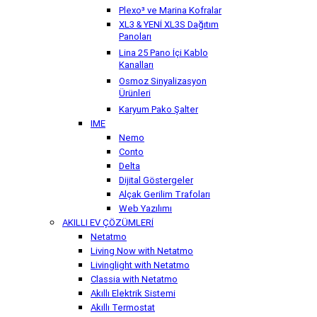
Plexo³ ve Marina Kofralar
XL3 & YENİ XL3S Dağıtım
Panoları
Lina 25 Pano İçi Kablo
Kanalları
Osmoz Sinyalizasyon
Ürünleri
Karyum Pako Şalter
IME
Nemo
Conto
Delta
Dijital Göstergeler
Alçak Gerilim Trafoları
Web Yazılımı
AKILLI EV ÇÖZÜMLERİ
Netatmo
Living Now with Netatmo
Livinglight with Netatmo
Classia with Netatmo
Akıllı Elektrik Sistemi
Akıllı Termostat