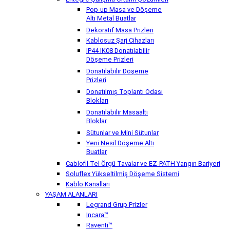
Pop-up Masa ve Döşeme
Altı Metal Buatlar
Dekoratif Masa Prizleri
Kablosuz Şarj Cihazları
IP44 IK08 Donatılabilir
Döşeme Prizleri
Donatılabilir Döşeme
Prizleri
Donatılmış Toplantı Odası
Blokları
Donatılabilir Masaaltı
Bloklar
Sütunlar ve Mini Sütunlar
Yeni Nesil Döşeme Altı
Buatlar
Cablofil Tel Örgü Tavalar ve EZ-PATH Yangın Bariyeri
Soluflex Yükseltilmiş Döşeme Sistemi
Kablo Kanalları
YAŞAM ALANLARI
Legrand Grup Prizler
Incara™
Raventi™