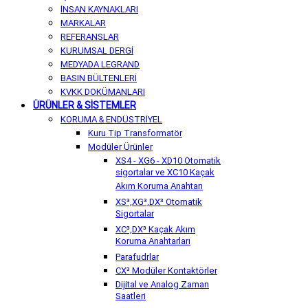
İNSAN KAYNAKLARI
MARKALAR
REFERANSLAR
KURUMSAL DERGİ
MEDYADA LEGRAND
BASIN BÜLTENLERİ
KVKK DOKÜMANLARI
ÜRÜNLER & SİSTEMLER
KORUMA & ENDÜSTRİYEL
Kuru Tip Transformatör
Modüler Ürünler
XS4 - XG6 - XD10 Otomatik
sigortalar ve XC10 Kaçak
Akım Koruma Anahtarı
XS³,XG³,DX³ Otomatik
Sigortalar
XC³,DX³ Kaçak Akım
Koruma Anahtarları
Parafudrlar
CX³ Modüler Kontaktörler
Dijital ve Analog Zaman
Saatleri