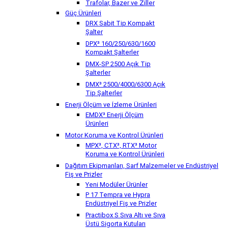
Trafolar, Bazer ve Ziller
Güç Ürünleri
DRX Sabit Tip Kompakt
Şalter
DPX³ 160/250/630/1600
Kompakt Şalterler
DMX-SP 2500 Açık Tip
Şalterler
DMX³ 2500/4000/6300 Açık
Tip Şalterler
Enerji Ölçüm ve İzleme Ürünleri
EMDX³ Enerji Ölçüm
Ürünleri
Motor Koruma ve Kontrol Ürünleri
MPX³, CTX³, RTX³ Motor
Koruma ve Kontrol Ürünleri
Dağıtım Ekipmanları, Sarf Malzemeler ve Endüstriyel
Fiş ve Prizler
Yeni Modüler Ürünler
P 17 Tempra ve Hypra
Endüstriyel Fiş ve Prizler
Practibox S Sıva Altı ve Sıva
Üstü Sigorta Kutuları