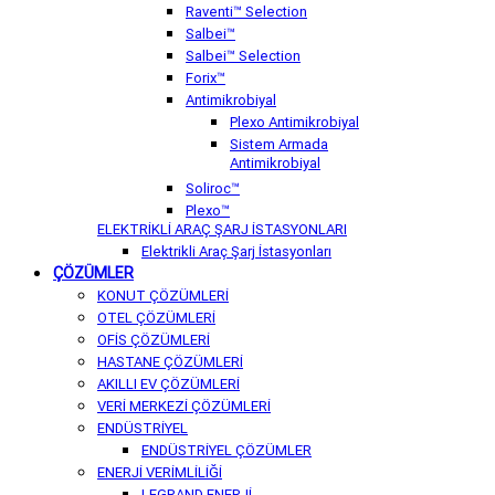
Raventi™ Selection
Salbei™
Salbei™ Selection
Forix™
Antimikrobiyal
Plexo Antimikrobiyal
Sistem Armada
Antimikrobiyal
Soliroc™
Plexo™
ELEKTRİKLİ ARAÇ ŞARJ İSTASYONLARI
Elektrikli Araç Şarj İstasyonları
ÇÖZÜMLER
KONUT ÇÖZÜMLERİ
OTEL ÇÖZÜMLERİ
OFİS ÇÖZÜMLERİ
HASTANE ÇÖZÜMLERİ
AKILLI EV ÇÖZÜMLERİ
VERİ MERKEZİ ÇÖZÜMLERİ
ENDÜSTRİYEL
ENDÜSTRİYEL ÇÖZÜMLER
ENERJİ VERİMLİLİĞİ
LEGRAND ENERJİ