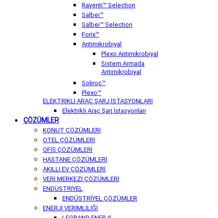
Raventi™ Selection
Salbei™
Salbei™ Selection
Forix™
Antimikrobiyal
Plexo Antimikrobiyal
Sistem Armada
Antimikrobiyal
Soliroc™
Plexo™
ELEKTRİKLİ ARAÇ ŞARJ İSTASYONLARI
Elektrikli Araç Şarj İstasyonları
ÇÖZÜMLER
KONUT ÇÖZÜMLERİ
OTEL ÇÖZÜMLERİ
OFİS ÇÖZÜMLERİ
HASTANE ÇÖZÜMLERİ
AKILLI EV ÇÖZÜMLERİ
VERİ MERKEZİ ÇÖZÜMLERİ
ENDÜSTRİYEL
ENDÜSTRİYEL ÇÖZÜMLER
ENERJİ VERİMLİLİĞİ
LEGRAND ENERJİ