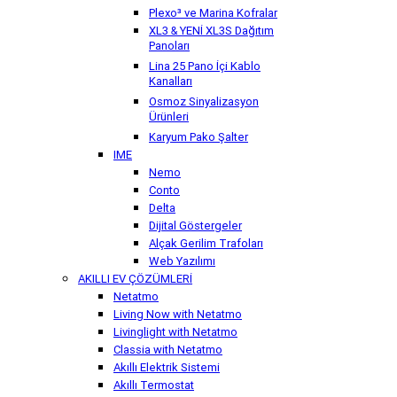
Plexo³ ve Marina Kofralar
XL3 & YENİ XL3S Dağıtım
Panoları
Lina 25 Pano İçi Kablo
Kanalları
Osmoz Sinyalizasyon
Ürünleri
Karyum Pako Şalter
IME
Nemo
Conto
Delta
Dijital Göstergeler
Alçak Gerilim Trafoları
Web Yazılımı
AKILLI EV ÇÖZÜMLERİ
Netatmo
Living Now with Netatmo
Livinglight with Netatmo
Classia with Netatmo
Akıllı Elektrik Sistemi
Akıllı Termostat