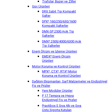
Trafolar, Bazer ve Ziller
Güç Ürünleri
DRX Sabit Tip Kompakt
Şalter
DPX³ 160/250/630/1600
Kompakt Şalterler
DMX-SP 2500 Açık Tip
Şalterler
DMX³ 2500/4000/6300 Açık
Tip Şalterler
Enerji Ölçüm ve İzleme Ürünleri
EMDX³ Enerji Ölçüm
Ürünleri
Motor Koruma ve Kontrol Ürünleri
MPX³, CTX³, RTX³ Motor
Koruma ve Kontrol Ürünleri
Dağıtım Ekipmanları, Sarf Malzemeler ve Endüstriyel
Fiş ve Prizler
Yeni Modüler Ürünler
P 17 Tempra ve Hypra
Endüstriyel Fiş ve Prizler
Practibox S Sıva Altı ve Sıva
Üstü Sigorta Kutuları