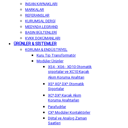
İNSAN KAYNAKLARI
MARKALAR
REFERANSLAR
KURUMSAL DERGİ
MEDYADA LEGRAND
BASIN BÜLTENLERİ
KVKK DOKÜMANLARI
ÜRÜNLER & SİSTEMLER
KORUMA & ENDÜSTRİYEL
Kuru Tip Transformatör
Modüler Ürünler
XS4 - XG6 - XD10 Otomatik
sigortalar ve XC10 Kaçak
Akım Koruma Anahtarı
XS³,XG³,DX³ Otomatik
Sigortalar
XC³,DX³ Kaçak Akım
Koruma Anahtarları
Parafudrlar
CX³ Modüler Kontaktörler
Dijital ve Analog Zaman
Saatleri