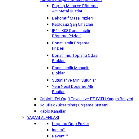
Pop-up Masa ve Döşeme
Altı Metal Buatlar
Dekoratif Masa Prizleri
Kablosuz Şarj Cihazları
IP44 IK08 Donatılabilir
Döşeme Prizleri
Donatılabilir Döşeme
Prizleri
Donatılmış Toplantı Odası
Blokları
Donatılabilir Masaaltı
Bloklar
Sütunlar ve Mini Sütunlar
Yeni Nesil Döşeme Altı
Buatlar
Cablofil Tel Örgü Tavalar ve EZ-PATH Yangın Bariyeri
Soluflex Yükseltilmiş Döşeme Sistemi
Kablo Kanalları
YAŞAM ALANLARI
Legrand Grup Prizler
Incara™
Raventi™