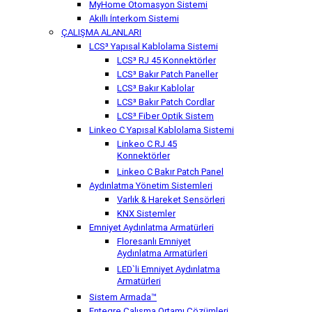
MyHome Otomasyon Sistemi
Akıllı İnterkom Sistemi
ÇALIŞMA ALANLARI
LCS³ Yapısal Kablolama Sistemi
LCS³ RJ 45 Konnektörler
LCS³ Bakır Patch Paneller
LCS³ Bakır Kablolar
LCS³ Bakır Patch Cordlar
LCS³ Fiber Optik Sistem
Linkeo C Yapısal Kablolama Sistemi
Linkeo C RJ 45
Konnektörler
Linkeo C Bakır Patch Panel
Aydınlatma Yönetim Sistemleri
Varlık & Hareket Sensörleri
KNX Sistemler
Emniyet Aydınlatma Armatürleri
Floresanlı Emniyet
Aydınlatma Armatürleri
LED`li Emniyet Aydınlatma
Armatürleri
Sistem Armada™
Entegre Çalışma Ortamı Çözümleri