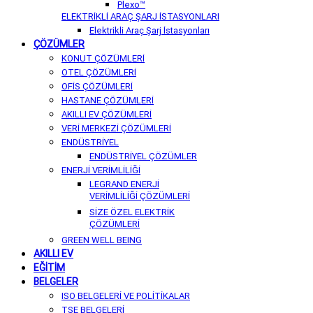
Plexo™
ELEKTRİKLİ ARAÇ ŞARJ İSTASYONLARI
Elektrikli Araç Şarj İstasyonları
ÇÖZÜMLER
KONUT ÇÖZÜMLERİ
OTEL ÇÖZÜMLERİ
OFİS ÇÖZÜMLERİ
HASTANE ÇÖZÜMLERİ
AKILLI EV ÇÖZÜMLERİ
VERİ MERKEZİ ÇÖZÜMLERİ
ENDÜSTRİYEL
ENDÜSTRİYEL ÇÖZÜMLER
ENERJİ VERİMLİLİĞİ
LEGRAND ENERJİ
VERİMLİLİĞİ ÇÖZÜMLERİ
SİZE ÖZEL ELEKTRİK
ÇÖZÜMLERİ
GREEN WELL BEING
AKILLI EV
EĞİTİM
BELGELER
ISO BELGELERİ VE POLİTİKALAR
TSE BELGELERİ