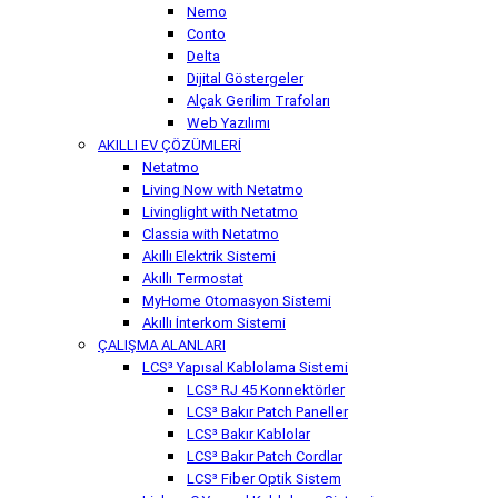
Nemo
Conto
Delta
Dijital Göstergeler
Alçak Gerilim Trafoları
Web Yazılımı
AKILLI EV ÇÖZÜMLERİ
Netatmo
Living Now with Netatmo
Livinglight with Netatmo
Classia with Netatmo
Akıllı Elektrik Sistemi
Akıllı Termostat
MyHome Otomasyon Sistemi
Akıllı İnterkom Sistemi
ÇALIŞMA ALANLARI
LCS³ Yapısal Kablolama Sistemi
LCS³ RJ 45 Konnektörler
LCS³ Bakır Patch Paneller
LCS³ Bakır Kablolar
LCS³ Bakır Patch Cordlar
LCS³ Fiber Optik Sistem