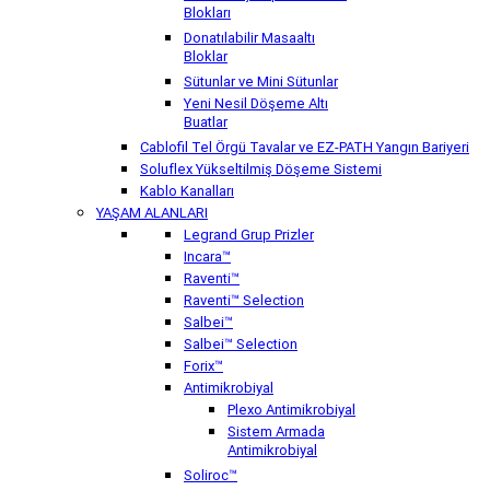
Blokları
Donatılabilir Masaaltı
Bloklar
Sütunlar ve Mini Sütunlar
Yeni Nesil Döşeme Altı
Buatlar
Cablofil Tel Örgü Tavalar ve EZ-PATH Yangın Bariyeri
Soluflex Yükseltilmiş Döşeme Sistemi
Kablo Kanalları
YAŞAM ALANLARI
Legrand Grup Prizler
Incara™
Raventi™
Raventi™ Selection
Salbei™
Salbei™ Selection
Forix™
Antimikrobiyal
Plexo Antimikrobiyal
Sistem Armada
Antimikrobiyal
Soliroc™