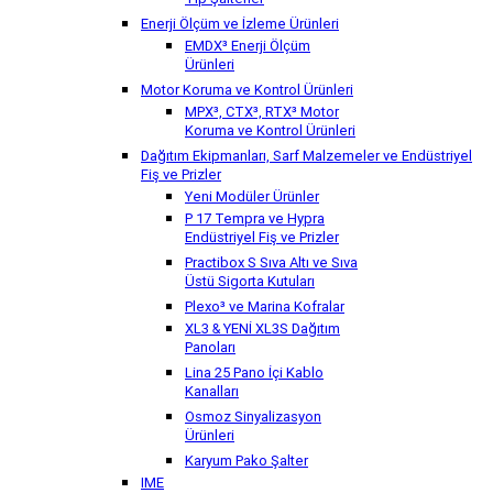
Tip Şalterler
Enerji Ölçüm ve İzleme Ürünleri
EMDX³ Enerji Ölçüm
Ürünleri
Motor Koruma ve Kontrol Ürünleri
MPX³, CTX³, RTX³ Motor
Koruma ve Kontrol Ürünleri
Dağıtım Ekipmanları, Sarf Malzemeler ve Endüstriyel
Fiş ve Prizler
Yeni Modüler Ürünler
P 17 Tempra ve Hypra
Endüstriyel Fiş ve Prizler
Practibox S Sıva Altı ve Sıva
Üstü Sigorta Kutuları
Plexo³ ve Marina Kofralar
XL3 & YENİ XL3S Dağıtım
Panoları
Lina 25 Pano İçi Kablo
Kanalları
Osmoz Sinyalizasyon
Ürünleri
Karyum Pako Şalter
IME