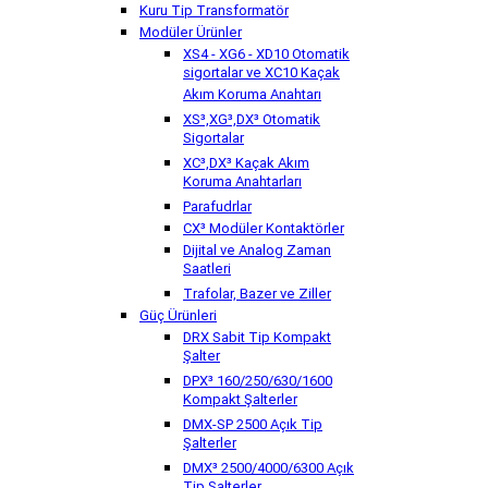
Kuru Tip Transformatör
Modüler Ürünler
XS4 - XG6 - XD10 Otomatik
sigortalar ve XC10 Kaçak
Akım Koruma Anahtarı
XS³,XG³,DX³ Otomatik
Sigortalar
XC³,DX³ Kaçak Akım
Koruma Anahtarları
Parafudrlar
CX³ Modüler Kontaktörler
Dijital ve Analog Zaman
Saatleri
Trafolar, Bazer ve Ziller
Güç Ürünleri
DRX Sabit Tip Kompakt
Şalter
DPX³ 160/250/630/1600
Kompakt Şalterler
DMX-SP 2500 Açık Tip
Şalterler
DMX³ 2500/4000/6300 Açık