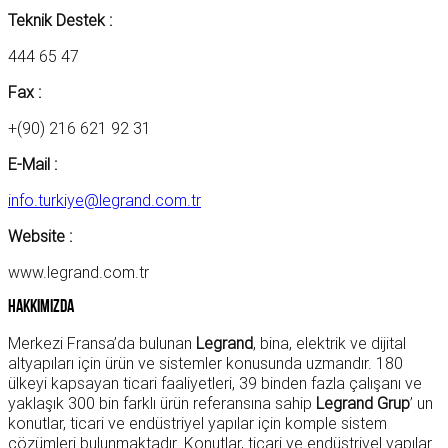
Teknik Destek :
444 65 47
Fax :
+(90) 216 621 92 31
E-Mail :
info.turkiye@legrand.com.tr
Website :
www.legrand.com.tr
Hakkımızda
Merkezi Fransa’da bulunan
Legrand
, bina, elektrik ve dijital
altyapıları için ürün ve sistemler konusunda uzmandır. 180
ülkeyi kapsayan ticari faaliyetleri, 39 binden fazla çalışanı ve
yaklaşık 300 bin farklı ürün referansına sahip
Legrand Grup
’ un
konutlar, ticari ve endüstriyel yapılar için komple sistem
çözümleri bulunmaktadır. Konutlar, ticari ve endüstriyel yapılar