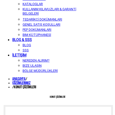
KATALOGLAR
KULLANIM KILAVUZLARI & GARANTİ
BELGELERİ
TEDARİKÇİ DOKÜMANLARI
GENEL SATIŞ KOŞULLARI
PEP DOKÜMANLARI
BIM KÜTÜPHANESİ
BLOG & SSS
BLOG
SSS
İLETİŞİM
NEREDEN ALIRIM?
BİZE ULAŞIN
BÖLGE MÜDÜRLÜKLERİ
Anasayfa
/
Çözümlerimiz
/
Konut Çözümleri
KONUT ÇÖZÜMLERİ