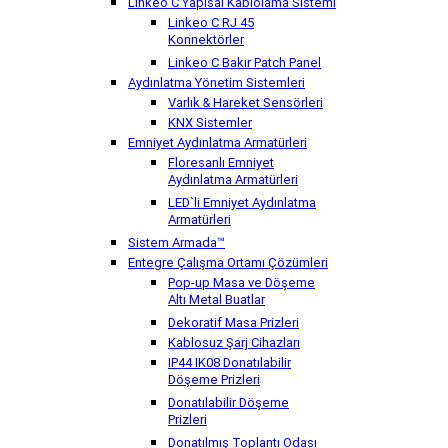
Linkeo C Yapısal Kablolama Sistemi
Linkeo C RJ 45
Konnektörler
Linkeo C Bakır Patch Panel
Aydınlatma Yönetim Sistemleri
Varlık & Hareket Sensörleri
KNX Sistemler
Emniyet Aydınlatma Armatürleri
Floresanlı Emniyet
Aydınlatma Armatürleri
LED`li Emniyet Aydınlatma
Armatürleri
Sistem Armada™
Entegre Çalışma Ortamı Çözümleri
Pop-up Masa ve Döşeme
Altı Metal Buatlar
Dekoratif Masa Prizleri
Kablosuz Şarj Cihazları
IP44 IK08 Donatılabilir
Döşeme Prizleri
Donatılabilir Döşeme
Prizleri
Donatılmış Toplantı Odası