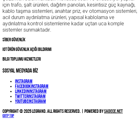
için trafo, şalt ürünleri, dağıtım panoları, kesintisiz güç kaynağı,
kablo taşıma sistemleri, anahtar priz, ev otomasyon sistemleri,
acil durum aydınlatma ürünleri, yapısal kablolama ve
aydınlatma kontrol sistemlerine kadar uçtan uca komple
sistemler sunmaktadır
.
SİBER GÜVENLİK
IOT Ürün Güvenlik Açığı Bildirimi
Bilgi Toplumu Hizmetleri
SOSYAL MEDYADA BİZ
Instagram
Facebook
Instagram
Linkedin
Instagram
Twitter
Instagram
YouTube
Instagram
Copyright © 2025 Legrand. All Rights Reserved. | Powered by
Sadece.NET
Gotp Top