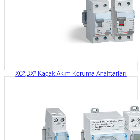
XC³,DX³ Kaçak Akım Koruma Anahtarları