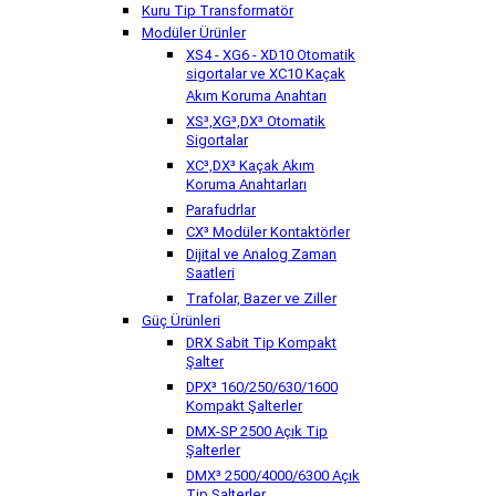
Kuru Tip Transformatör
Modüler Ürünler
XS4 - XG6 - XD10 Otomatik
sigortalar ve XC10 Kaçak
Akım Koruma Anahtarı
XS³,XG³,DX³ Otomatik
Sigortalar
XC³,DX³ Kaçak Akım
Koruma Anahtarları
Parafudrlar
CX³ Modüler Kontaktörler
Dijital ve Analog Zaman
Saatleri
Trafolar, Bazer ve Ziller
Güç Ürünleri
DRX Sabit Tip Kompakt
Şalter
DPX³ 160/250/630/1600
Kompakt Şalterler
DMX-SP 2500 Açık Tip
Şalterler
DMX³ 2500/4000/6300 Açık