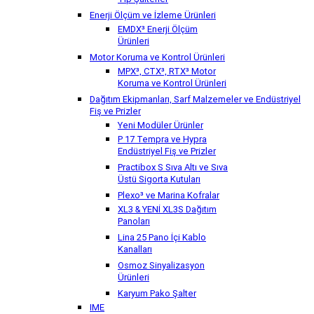
Tip Şalterler
Enerji Ölçüm ve İzleme Ürünleri
EMDX³ Enerji Ölçüm
Ürünleri
Motor Koruma ve Kontrol Ürünleri
MPX³, CTX³, RTX³ Motor
Koruma ve Kontrol Ürünleri
Dağıtım Ekipmanları, Sarf Malzemeler ve Endüstriyel
Fiş ve Prizler
Yeni Modüler Ürünler
P 17 Tempra ve Hypra
Endüstriyel Fiş ve Prizler
Practibox S Sıva Altı ve Sıva
Üstü Sigorta Kutuları
Plexo³ ve Marina Kofralar
XL3 & YENİ XL3S Dağıtım
Panoları
Lina 25 Pano İçi Kablo
Kanalları
Osmoz Sinyalizasyon
Ürünleri
Karyum Pako Şalter
IME