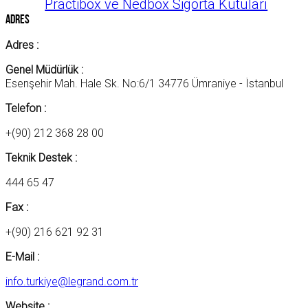
Practibox ve Nedbox Sigorta Kutuları
Adres
Adres :
Genel Müdürlük :
Esenşehir Mah. Hale Sk. No:6/1 34776 Ümraniye - İstanbul
Telefon :
+(90) 212 368 28 00
Teknik Destek :
444 65 47
Fax :
+(90) 216 621 92 31
E-Mail :
info.turkiye@legrand.com.tr
Website :