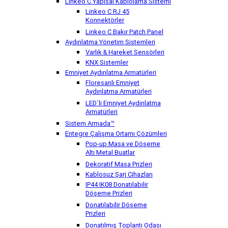
Linkeo C Yapısal Kablolama Sistemi
Linkeo C RJ 45
Konnektörler
Linkeo C Bakır Patch Panel
Aydınlatma Yönetim Sistemleri
Varlık & Hareket Sensörleri
KNX Sistemler
Emniyet Aydınlatma Armatürleri
Floresanlı Emniyet
Aydınlatma Armatürleri
LED`li Emniyet Aydınlatma
Armatürleri
Sistem Armada™
Entegre Çalışma Ortamı Çözümleri
Pop-up Masa ve Döşeme
Altı Metal Buatlar
Dekoratif Masa Prizleri
Kablosuz Şarj Cihazları
IP44 IK08 Donatılabilir
Döşeme Prizleri
Donatılabilir Döşeme
Prizleri
Donatılmış Toplantı Odası