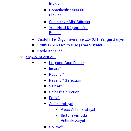
Blokları
Donatılabilir Masaaltı
Bloklar
Sütunlar ve Mini Sütunlar
Yeni Nesil Döşeme Altı
Buatlar
Cablofil Tel Örgü Tavalar ve EZ-PATH Yangın Bariyeri
Soluflex Yükseltilmiş Döşeme Sistemi
Kablo Kanalları
YAŞAM ALANLARI
Legrand Grup Prizler
Incara™
Raventi™
Raventi™ Selection
Salbei™
Salbei™ Selection
Forix™
Antimikrobiyal
Plexo Antimikrobiyal
Sistem Armada
Antimikrobiyal
Soliroc™