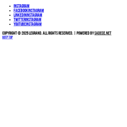
Instagram
Facebook
Instagram
Linkedin
Instagram
Twitter
Instagram
YouTube
Instagram
Copyright © 2025 Legrand. All Rights Reserved. | Powered by
Sadece.NET
Gotp Top