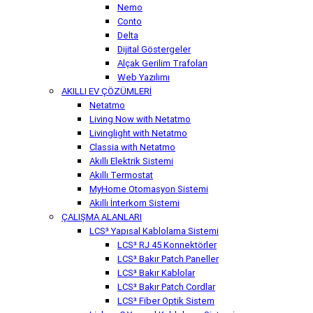
Nemo
Conto
Delta
Dijital Göstergeler
Alçak Gerilim Trafoları
Web Yazılımı
AKILLI EV ÇÖZÜMLERİ
Netatmo
Living Now with Netatmo
Livinglight with Netatmo
Classia with Netatmo
Akıllı Elektrik Sistemi
Akıllı Termostat
MyHome Otomasyon Sistemi
Akıllı İnterkom Sistemi
ÇALIŞMA ALANLARI
LCS³ Yapısal Kablolama Sistemi
LCS³ RJ 45 Konnektörler
LCS³ Bakır Patch Paneller
LCS³ Bakır Kablolar
LCS³ Bakır Patch Cordlar
LCS³ Fiber Optik Sistem