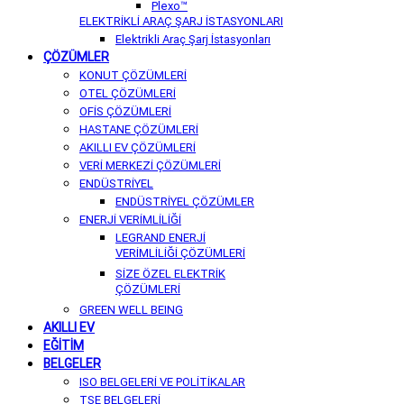
Plexo™
ELEKTRİKLİ ARAÇ ŞARJ İSTASYONLARI
Elektrikli Araç Şarj İstasyonları
ÇÖZÜMLER
KONUT ÇÖZÜMLERİ
OTEL ÇÖZÜMLERİ
OFİS ÇÖZÜMLERİ
HASTANE ÇÖZÜMLERİ
AKILLI EV ÇÖZÜMLERİ
VERİ MERKEZİ ÇÖZÜMLERİ
ENDÜSTRİYEL
ENDÜSTRİYEL ÇÖZÜMLER
ENERJİ VERİMLİLİĞİ
LEGRAND ENERJİ
VERİMLİLİĞİ ÇÖZÜMLERİ
SİZE ÖZEL ELEKTRİK
ÇÖZÜMLERİ
GREEN WELL BEING
AKILLI EV
EĞİTİM
BELGELER
ISO BELGELERİ VE POLİTİKALAR
TSE BELGELERİ