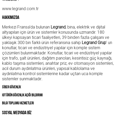
www.legrand.com.tr
Hakkımızda
Merkezi Fransa’da bulunan
Legrand
, bina, elektrik ve dijital
altyapıları için ürün ve sistemler konusunda uzmandır. 180
ülkeyi kapsayan ticari faaliyetleri, 39 binden fazla çalışanı ve
yaklaşık 300 bin farklı ürün referansına sahip
Legrand Grup
’ un
konutlar, ticari ve endüstriyel yapılar için komple sistem
çözümleri bulunmaktadır. Konutlar, ticari ve endüstriyel yapılar
için trafo, şalt ürünleri, dağıtım panoları, kesintisiz güç kaynağı,
kablo taşıma sistemleri, anahtar priz, ev otomasyon sistemleri,
acil durum aydınlatma ürünleri, yapısal kablolama ve
aydınlatma kontrol sistemlerine kadar uçtan uca komple
sistemler sunmaktadır
.
SİBER GÜVENLİK
IOT Ürün Güvenlik Açığı Bildirimi
Bilgi Toplumu Hizmetleri
SOSYAL MEDYADA BİZ