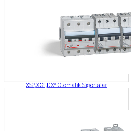
XS³,XG³,DX³ Otomatik Sigortalar