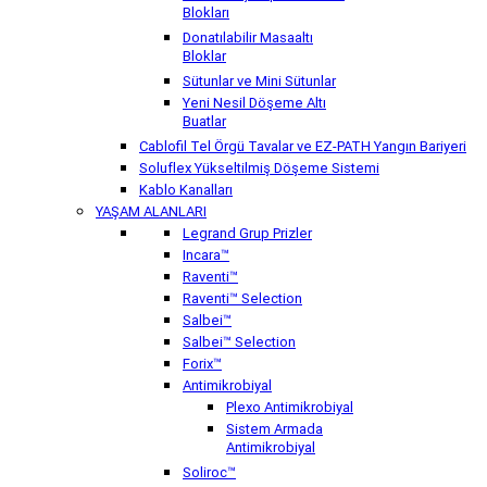
Blokları
Donatılabilir Masaaltı
Bloklar
Sütunlar ve Mini Sütunlar
Yeni Nesil Döşeme Altı
Buatlar
Cablofil Tel Örgü Tavalar ve EZ-PATH Yangın Bariyeri
Soluflex Yükseltilmiş Döşeme Sistemi
Kablo Kanalları
YAŞAM ALANLARI
Legrand Grup Prizler
Incara™
Raventi™
Raventi™ Selection
Salbei™
Salbei™ Selection
Forix™
Antimikrobiyal
Plexo Antimikrobiyal
Sistem Armada
Antimikrobiyal
Soliroc™