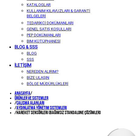
KATALOGLAR
KULLANIM KILAVUZLARI & GARANTİ
BELGELERİ
TEDARİKÇİ DOKÜMANLARI
GENEL SATIŞ KOŞULLARI
PEP DOKÜMANLARI
BIM KÜTÜPHANESİ
BLOG & SSS
BLOG
SSS
İLETİŞİM
NEREDEN ALIRIM?
BİZE ULAŞIN
BÖLGE MÜDÜRLÜKLERİ
Anasayfa
/
Ürünler ve Sistemler
/
ÇALIŞMA ALANLARI
/
Aydınlatma Yönetim Sistemleri
/
Hareket Sensörleri (Bağımsız Standalone Çözümler)