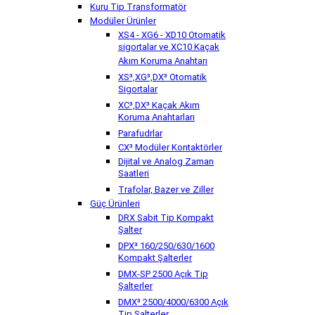
Kuru Tip Transformatör
Modüler Ürünler
XS4 - XG6 - XD10 Otomatik
sigortalar ve XC10 Kaçak
Akım Koruma Anahtarı
XS³,XG³,DX³ Otomatik
Sigortalar
XC³,DX³ Kaçak Akım
Koruma Anahtarları
Parafudrlar
CX³ Modüler Kontaktörler
Dijital ve Analog Zaman
Saatleri
Trafolar, Bazer ve Ziller
Güç Ürünleri
DRX Sabit Tip Kompakt
Şalter
DPX³ 160/250/630/1600
Kompakt Şalterler
DMX-SP 2500 Açık Tip
Şalterler
DMX³ 2500/4000/6300 Açık