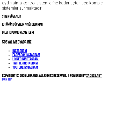
aydınlatma kontrol sistemlerine kadar uçtan uca komple
sistemler sunmaktadır
.
SİBER GÜVENLİK
IOT Ürün Güvenlik Açığı Bildirimi
Bilgi Toplumu Hizmetleri
SOSYAL MEDYADA BİZ
Instagram
Facebook
Instagram
Linkedin
Instagram
Twitter
Instagram
YouTube
Instagram
Copyright © 2025 Legrand. All Rights Reserved. | Powered by
Sadece.NET
Gotp Top