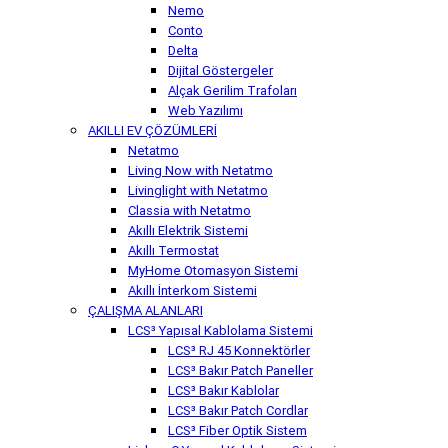
Nemo
Conto
Delta
Dijital Göstergeler
Alçak Gerilim Trafoları
Web Yazılımı
AKILLI EV ÇÖZÜMLERİ
Netatmo
Living Now with Netatmo
Livinglight with Netatmo
Classia with Netatmo
Akıllı Elektrik Sistemi
Akıllı Termostat
MyHome Otomasyon Sistemi
Akıllı İnterkom Sistemi
ÇALIŞMA ALANLARI
LCS³ Yapısal Kablolama Sistemi
LCS³ RJ 45 Konnektörler
LCS³ Bakır Patch Paneller
LCS³ Bakır Kablolar
LCS³ Bakır Patch Cordlar
LCS³ Fiber Optik Sistem