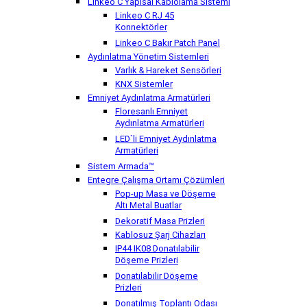
Linkeo C Yapısal Kablolama Sistemi
Linkeo C RJ 45
Konnektörler
Linkeo C Bakır Patch Panel
Aydınlatma Yönetim Sistemleri
Varlık & Hareket Sensörleri
KNX Sistemler
Emniyet Aydınlatma Armatürleri
Floresanlı Emniyet
Aydınlatma Armatürleri
LED`li Emniyet Aydınlatma
Armatürleri
Sistem Armada™
Entegre Çalışma Ortamı Çözümleri
Pop-up Masa ve Döşeme
Altı Metal Buatlar
Dekoratif Masa Prizleri
Kablosuz Şarj Cihazları
IP44 IK08 Donatılabilir
Döşeme Prizleri
Donatılabilir Döşeme
Prizleri
Donatılmış Toplantı Odası