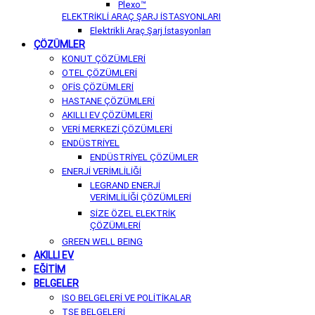
Plexo™
ELEKTRİKLİ ARAÇ ŞARJ İSTASYONLARI
Elektrikli Araç Şarj İstasyonları
ÇÖZÜMLER
KONUT ÇÖZÜMLERİ
OTEL ÇÖZÜMLERİ
OFİS ÇÖZÜMLERİ
HASTANE ÇÖZÜMLERİ
AKILLI EV ÇÖZÜMLERİ
VERİ MERKEZİ ÇÖZÜMLERİ
ENDÜSTRİYEL
ENDÜSTRİYEL ÇÖZÜMLER
ENERJİ VERİMLİLİĞİ
LEGRAND ENERJİ
VERİMLİLİĞİ ÇÖZÜMLERİ
SİZE ÖZEL ELEKTRİK
ÇÖZÜMLERİ
GREEN WELL BEING
AKILLI EV
EĞİTİM
BELGELER
ISO BELGELERİ VE POLİTİKALAR
TSE BELGELERİ