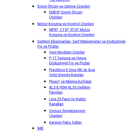
Tip Şalterler
Enerji Ölçüm ve İzleme Ürünleri
EMDX³ Enerji Ölçüm
Ürünleri
Motor Koruma ve Kontrol Ürünleri
MPX³, CTX³, RTX³ Motor
Koruma ve Kontrol Ürünleri
Dağıtım Ekipmanları, Sarf Malzemeler ve Endüstriyel
Fiş ve Prizler
Yeni Modüler Ürünler
P 17 Tempra ve Hypra
Endüstriyel Fiş ve Prizler
Practibox S Sıva Altı ve Sıva
Üstü Sigorta Kutuları
Plexo³ ve Marina Kofralar
XL3 & YENİ XL3S Dağıtım
Panoları
Lina 25 Pano İçi Kablo
Kanalları
Osmoz Sinyalizasyon
Ürünleri
Karyum Pako Şalter
IME