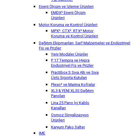
Tip Şalterler
Enerji Ölçüm ve İzleme Ürünleri
EMDX³ Enerji Ölçüm
Ürünleri
Motor Koruma ve Kontrol Ürünleri
MPX³, CTX³, RTX³ Motor
Koruma ve Kontrol Ürünleri
Dağıtım Ekipmanları, Sarf Malzemeler ve Endüstriyel
Fiş ve Prizler
Yeni Modüler Ürünler
P 17 Tempra ve Hypra
Endüstriyel Fiş ve Prizler
Practibox S Sıva Altı ve Sıva
Üstü Sigorta Kutuları
Plexo³ ve Marina Kofralar
XL3 & YENİ XL3S Dağıtım
Panoları
Lina 25 Pano İçi Kablo
Kanalları
Osmoz Sinyalizasyon
Ürünleri
Karyum Pako Şalter
IME