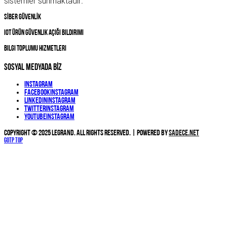
sistemler sunmaktadır
.
SİBER GÜVENLİK
IOT Ürün Güvenlik Açığı Bildirimi
Bilgi Toplumu Hizmetleri
SOSYAL MEDYADA BİZ
Instagram
Facebook
Instagram
Linkedin
Instagram
Twitter
Instagram
YouTube
Instagram
Copyright © 2025 Legrand. All Rights Reserved. | Powered by
Sadece.NET
Gotp Top