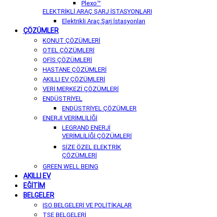
Plexo™
ELEKTRİKLİ ARAÇ ŞARJ İSTASYONLARI
Elektrikli Araç Şarj İstasyonları
ÇÖZÜMLER
KONUT ÇÖZÜMLERİ
OTEL ÇÖZÜMLERİ
OFİS ÇÖZÜMLERİ
HASTANE ÇÖZÜMLERİ
AKILLI EV ÇÖZÜMLERİ
VERİ MERKEZİ ÇÖZÜMLERİ
ENDÜSTRİYEL
ENDÜSTRİYEL ÇÖZÜMLER
ENERJİ VERİMLİLİĞİ
LEGRAND ENERJİ
VERİMLİLİĞİ ÇÖZÜMLERİ
SİZE ÖZEL ELEKTRİK
ÇÖZÜMLERİ
GREEN WELL BEING
AKILLI EV
EĞİTİM
BELGELER
ISO BELGELERİ VE POLİTİKALAR
TSE BELGELERİ