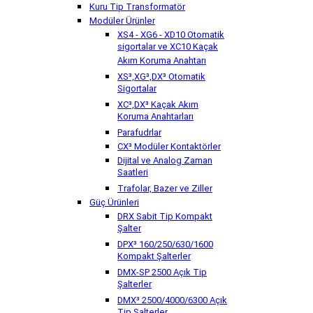
Kuru Tip Transformatör
Modüler Ürünler
XS4 - XG6 - XD10 Otomatik
sigortalar ve XC10 Kaçak
Akım Koruma Anahtarı
XS³,XG³,DX³ Otomatik
Sigortalar
XC³,DX³ Kaçak Akım
Koruma Anahtarları
Parafudrlar
CX³ Modüler Kontaktörler
Dijital ve Analog Zaman
Saatleri
Trafolar, Bazer ve Ziller
Güç Ürünleri
DRX Sabit Tip Kompakt
Şalter
DPX³ 160/250/630/1600
Kompakt Şalterler
DMX-SP 2500 Açık Tip
Şalterler
DMX³ 2500/4000/6300 Açık