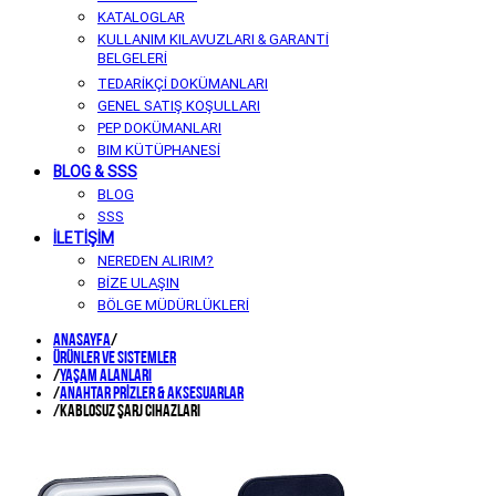
KATALOGLAR
KULLANIM KILAVUZLARI & GARANTİ
BELGELERİ
TEDARİKÇİ DOKÜMANLARI
GENEL SATIŞ KOŞULLARI
PEP DOKÜMANLARI
BIM KÜTÜPHANESİ
BLOG & SSS
BLOG
SSS
İLETİŞİM
NEREDEN ALIRIM?
BİZE ULAŞIN
BÖLGE MÜDÜRLÜKLERİ
Anasayfa
/
Ürünler ve Sistemler
/
YAŞAM ALANLARI
/
ANAHTAR PRİZLER & AKSESUARLAR
/
Kablosuz Şarj Cihazları