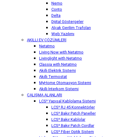
Nemo
Conto
Delta
Dijital Göstergeler
Alçak Gerilim Trafoları
Web Yazılımı
AKILLI EV ÇÖZÜMLERİ
Netatmo
Living Now with Netatmo
Livinglight with Netatmo
Classia with Netatmo
Akıllı Elektrik Sistemi
Akıllı Termostat
MyHome Otomasyon Sistemi
Akıllı İnterkom Sistemi
ÇALIŞMA ALANLARI
LCS³ Yapısal Kablolama Sistemi
LCS³ RJ 45 Konnektörler
LCS³ Bakır Patch Paneller
LCS³ Bakır Kablolar
LCS³ Bakır Patch Cordlar
LCS³ Fiber Optik Sistem