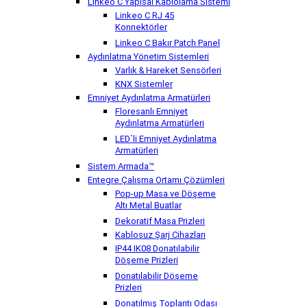
Linkeo C Yapısal Kablolama Sistemi
Linkeo C RJ 45
Konnektörler
Linkeo C Bakır Patch Panel
Aydınlatma Yönetim Sistemleri
Varlık & Hareket Sensörleri
KNX Sistemler
Emniyet Aydınlatma Armatürleri
Floresanlı Emniyet
Aydınlatma Armatürleri
LED`li Emniyet Aydınlatma
Armatürleri
Sistem Armada™
Entegre Çalışma Ortamı Çözümleri
Pop-up Masa ve Döşeme
Altı Metal Buatlar
Dekoratif Masa Prizleri
Kablosuz Şarj Cihazları
IP44 IK08 Donatılabilir
Döşeme Prizleri
Donatılabilir Döşeme
Prizleri
Donatılmış Toplantı Odası