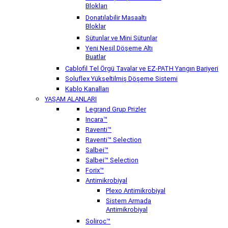
Blokları
Donatılabilir Masaaltı
Bloklar
Sütunlar ve Mini Sütunlar
Yeni Nesil Döşeme Altı
Buatlar
Cablofil Tel Örgü Tavalar ve EZ-PATH Yangın Bariyeri
Soluflex Yükseltilmiş Döşeme Sistemi
Kablo Kanalları
YAŞAM ALANLARI
Legrand Grup Prizler
Incara™
Raventi™
Raventi™ Selection
Salbei™
Salbei™ Selection
Forix™
Antimikrobiyal
Plexo Antimikrobiyal
Sistem Armada
Antimikrobiyal
Soliroc™