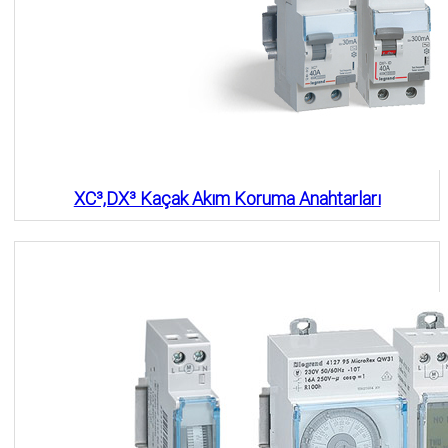
XC³,DX³ Kaçak Akım Koruma Anahtarları