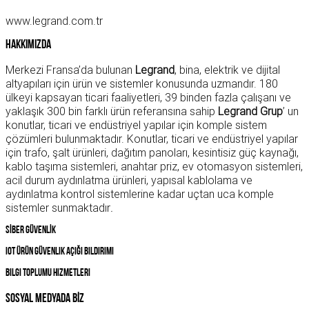
www.legrand.com.tr
Hakkımızda
Merkezi Fransa’da bulunan
Legrand
, bina, elektrik ve dijital
altyapıları için ürün ve sistemler konusunda uzmandır. 180
ülkeyi kapsayan ticari faaliyetleri, 39 binden fazla çalışanı ve
yaklaşık 300 bin farklı ürün referansına sahip
Legrand Grup
’ un
konutlar, ticari ve endüstriyel yapılar için komple sistem
çözümleri bulunmaktadır. Konutlar, ticari ve endüstriyel yapılar
için trafo, şalt ürünleri, dağıtım panoları, kesintisiz güç kaynağı,
kablo taşıma sistemleri, anahtar priz, ev otomasyon sistemleri,
acil durum aydınlatma ürünleri, yapısal kablolama ve
aydınlatma kontrol sistemlerine kadar uçtan uca komple
sistemler sunmaktadır
.
SİBER GÜVENLİK
IOT Ürün Güvenlik Açığı Bildirimi
Bilgi Toplumu Hizmetleri
SOSYAL MEDYADA BİZ