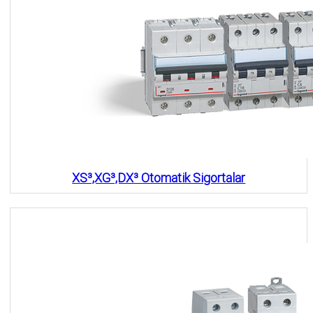
XS³,XG³,DX³ Otomatik Sigortalar