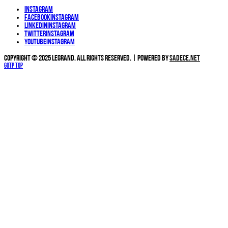
Instagram
Facebook
Instagram
Linkedin
Instagram
Twitter
Instagram
YouTube
Instagram
Copyright © 2025 Legrand. All Rights Reserved. | Powered by
Sadece.NET
Gotp Top