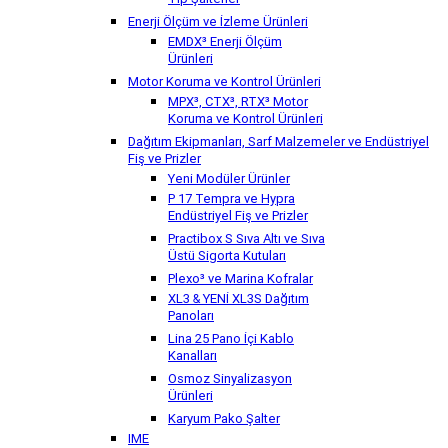
Tip Şalterler
Enerji Ölçüm ve İzleme Ürünleri
EMDX³ Enerji Ölçüm
Ürünleri
Motor Koruma ve Kontrol Ürünleri
MPX³, CTX³, RTX³ Motor
Koruma ve Kontrol Ürünleri
Dağıtım Ekipmanları, Sarf Malzemeler ve Endüstriyel
Fiş ve Prizler
Yeni Modüler Ürünler
P 17 Tempra ve Hypra
Endüstriyel Fiş ve Prizler
Practibox S Sıva Altı ve Sıva
Üstü Sigorta Kutuları
Plexo³ ve Marina Kofralar
XL3 & YENİ XL3S Dağıtım
Panoları
Lina 25 Pano İçi Kablo
Kanalları
Osmoz Sinyalizasyon
Ürünleri
Karyum Pako Şalter
IME