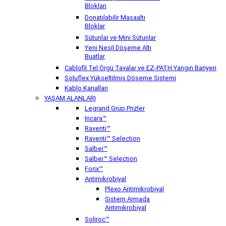
Blokları
Donatılabilir Masaaltı
Bloklar
Sütunlar ve Mini Sütunlar
Yeni Nesil Döşeme Altı
Buatlar
Cablofil Tel Örgü Tavalar ve EZ-PATH Yangın Bariyeri
Soluflex Yükseltilmiş Döşeme Sistemi
Kablo Kanalları
YAŞAM ALANLARI
Legrand Grup Prizler
Incara™
Raventi™
Raventi™ Selection
Salbei™
Salbei™ Selection
Forix™
Antimikrobiyal
Plexo Antimikrobiyal
Sistem Armada
Antimikrobiyal
Soliroc™