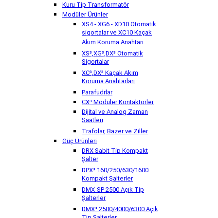
Kuru Tip Transformatör
Modüler Ürünler
XS4 - XG6 - XD10 Otomatik
sigortalar ve XC10 Kaçak
Akım Koruma Anahtarı
XS³,XG³,DX³ Otomatik
Sigortalar
XC³,DX³ Kaçak Akım
Koruma Anahtarları
Parafudrlar
CX³ Modüler Kontaktörler
Dijital ve Analog Zaman
Saatleri
Trafolar, Bazer ve Ziller
Güç Ürünleri
DRX Sabit Tip Kompakt
Şalter
DPX³ 160/250/630/1600
Kompakt Şalterler
DMX-SP 2500 Açık Tip
Şalterler
DMX³ 2500/4000/6300 Açık