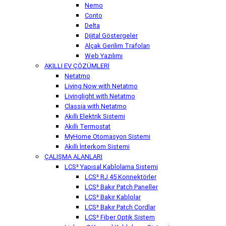
Nemo
Conto
Delta
Dijital Göstergeler
Alçak Gerilim Trafoları
Web Yazılımı
AKILLI EV ÇÖZÜMLERİ
Netatmo
Living Now with Netatmo
Livinglight with Netatmo
Classia with Netatmo
Akıllı Elektrik Sistemi
Akıllı Termostat
MyHome Otomasyon Sistemi
Akıllı İnterkom Sistemi
ÇALIŞMA ALANLARI
LCS³ Yapısal Kablolama Sistemi
LCS³ RJ 45 Konnektörler
LCS³ Bakır Patch Paneller
LCS³ Bakır Kablolar
LCS³ Bakır Patch Cordlar
LCS³ Fiber Optik Sistem