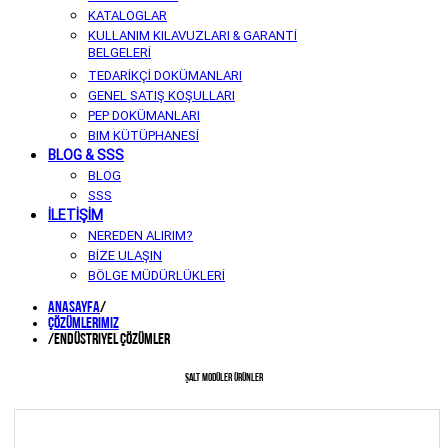
KATALOGLAR
KULLANIM KILAVUZLARI & GARANTİ
BELGELERİ
TEDARİKÇİ DOKÜMANLARI
GENEL SATIŞ KOŞULLARI
PEP DOKÜMANLARI
BIM KÜTÜPHANESİ
BLOG & SSS
BLOG
SSS
İLETİŞİM
NEREDEN ALIRIM?
BİZE ULAŞIN
BÖLGE MÜDÜRLÜKLERİ
Anasayfa
/
Çözümlerimiz
/
Endüstriyel Çözümler
ŞALT MODÜLER ÜRÜNLER