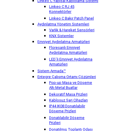
Linkeo C Yapısal Kablolama Sistemi
Linkeo C RJ 45
Konnektörler
Linkeo C Bakır Patch Panel
Aydınlatma Yönetim Sistemleri
Varlık & Hareket Sensörleri
KNX Sistemler
Emniyet Aydınlatma Armatürleri
Floresanlı Emniyet
Aydınlatma Armatürleri
LED`li Emniyet Aydınlatma
Armatürleri
Sistem Armada™
Entegre Çalışma Ortamı Çözümleri
Pop-up Masa ve Döşeme
Altı Metal Buatlar
Dekoratif Masa Prizleri
Kablosuz Şarj Cihazları
IP44 IK08 Donatılabilir
Döşeme Prizleri
Donatılabilir Döşeme
Prizleri
Donatılmış Toplantı Odası