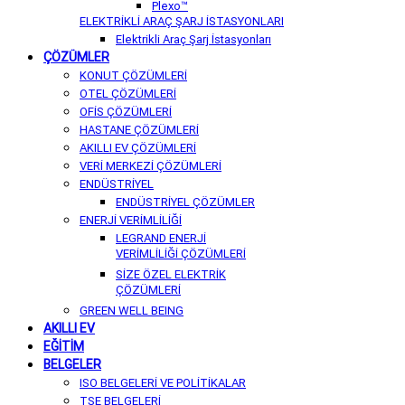
Plexo™
ELEKTRİKLİ ARAÇ ŞARJ İSTASYONLARI
Elektrikli Araç Şarj İstasyonları
ÇÖZÜMLER
KONUT ÇÖZÜMLERİ
OTEL ÇÖZÜMLERİ
OFİS ÇÖZÜMLERİ
HASTANE ÇÖZÜMLERİ
AKILLI EV ÇÖZÜMLERİ
VERİ MERKEZİ ÇÖZÜMLERİ
ENDÜSTRİYEL
ENDÜSTRİYEL ÇÖZÜMLER
ENERJİ VERİMLİLİĞİ
LEGRAND ENERJİ
VERİMLİLİĞİ ÇÖZÜMLERİ
SİZE ÖZEL ELEKTRİK
ÇÖZÜMLERİ
GREEN WELL BEING
AKILLI EV
EĞİTİM
BELGELER
ISO BELGELERİ VE POLİTİKALAR
TSE BELGELERİ