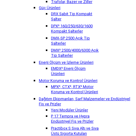
Trafolar, Bazer ve Ziller
Güç Ürünleri
DRX Sabit Tip Kompakt
Şalter
DPX³ 160/250/630/1600
Kompakt Şalterler
DMX-SP 2500 Açık Tip
Şalterler
DMX³ 2500/4000/6300 Açık
Tip Şalterler
Enerji Ölçüm ve İzleme Ürünleri
EMDX³ Enerji Ölçüm
Ürünleri
Motor Koruma ve Kontrol Ürünleri
MPX³, CTX³, RTX³ Motor
Koruma ve Kontrol Ürünleri
Dağıtım Ekipmanları, Sarf Malzemeler ve Endüstriyel
Fiş ve Prizler
Yeni Modüler Ürünler
P 17 Tempra ve Hypra
Endüstriyel Fiş ve Prizler
Practibox S Sıva Altı ve Sıva
Üstü Sigorta Kutuları