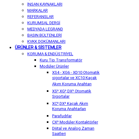
İNSAN KAYNAKLARI
MARKALAR
REFERANSLAR
KURUMSAL DERGİ
MEDYADA LEGRAND
BASIN BÜLTENLERİ
KVKK DOKÜMANLARI
ÜRÜNLER & SİSTEMLER
KORUMA & ENDÜSTRİYEL
Kuru Tip Transformatör
Modüler Ürünler
XS4 - XG6 - XD10 Otomatik
sigortalar ve XC10 Kaçak
Akım Koruma Anahtarı
XS³,XG³,DX³ Otomatik
Sigortalar
XC³,DX³ Kaçak Akım
Koruma Anahtarları
Parafudrlar
CX³ Modüler Kontaktörler
Dijital ve Analog Zaman
Saatleri