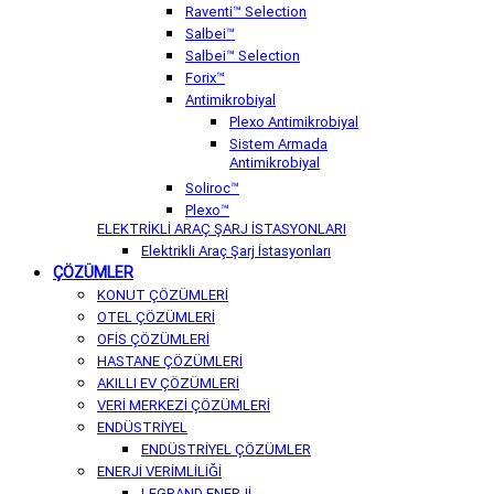
Raventi™ Selection
Salbei™
Salbei™ Selection
Forix™
Antimikrobiyal
Plexo Antimikrobiyal
Sistem Armada
Antimikrobiyal
Soliroc™
Plexo™
ELEKTRİKLİ ARAÇ ŞARJ İSTASYONLARI
Elektrikli Araç Şarj İstasyonları
ÇÖZÜMLER
KONUT ÇÖZÜMLERİ
OTEL ÇÖZÜMLERİ
OFİS ÇÖZÜMLERİ
HASTANE ÇÖZÜMLERİ
AKILLI EV ÇÖZÜMLERİ
VERİ MERKEZİ ÇÖZÜMLERİ
ENDÜSTRİYEL
ENDÜSTRİYEL ÇÖZÜMLER
ENERJİ VERİMLİLİĞİ
LEGRAND ENERJİ