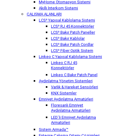
MyHome Otomasyon Sistemi
Akıllı İnterkom Sistemi
ÇALIŞMA ALANLARI
LCS³ Yapısal Kablolama Sistemi
LCS³ RJ 45 Konnektörler
LCS³ Bakır Patch Paneller
LCS³ Bakır Kablolar
LCS³ Bakır Patch Cordlar
LCS³ Fiber Optik Sistem
Linkeo C Yapısal Kablolama Sistemi
Linkeo C RJ 45
Konnektörler
Linkeo C Bakır Patch Panel
Aydınlatma Yönetim Sistemleri
Varlık & Hareket Sensörleri
KNX Sistemler
Emniyet Aydınlatma Armatürleri
Floresanlı Emniyet
Aydınlatma Armatürleri
LED`li Emniyet Aydınlatma
Armatürleri
Sistem Armada™
Entegre Çalışma Ortamı Çözümleri