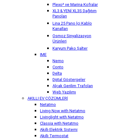
Plexo³ ve Marina Kofralar
XL3 & YENİ XL3S Dağıtım
Panoları
Lina 25 Pano İçi Kablo
Kanalları
Osmoz Sinyalizasyon
Ürünleri
Karyum Pako Şalter
IME
Nemo
Conto
Delta
Dijital Göstergeler
Alçak Gerilim Trafoları
Web Yazılımı
AKILLI EV ÇÖZÜMLERİ
Netatmo
Living Now with Netatmo
Livinglight with Netatmo
Classia with Netatmo
Akıllı Elektrik Sistemi
Akıllı Termostat