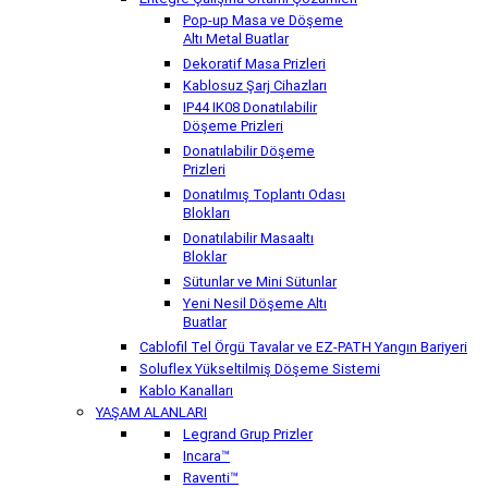
Pop-up Masa ve Döşeme
Altı Metal Buatlar
Dekoratif Masa Prizleri
Kablosuz Şarj Cihazları
IP44 IK08 Donatılabilir
Döşeme Prizleri
Donatılabilir Döşeme
Prizleri
Donatılmış Toplantı Odası
Blokları
Donatılabilir Masaaltı
Bloklar
Sütunlar ve Mini Sütunlar
Yeni Nesil Döşeme Altı
Buatlar
Cablofil Tel Örgü Tavalar ve EZ-PATH Yangın Bariyeri
Soluflex Yükseltilmiş Döşeme Sistemi
Kablo Kanalları
YAŞAM ALANLARI
Legrand Grup Prizler
Incara™
Raventi™